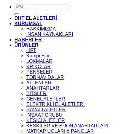
Ara:
DHT EL ALETLERİ
KURUMSAL
HAKKIMIZDA
İNSAN KAYNAKLARI
HABERLER
ÜRÜNLER
LİFT
Kompresör
LOKMALAR
KRİKOLAR
PENSELER
TORNAVİDALAR
ALLENLER
ANAHTARLAR
BİTSLER
GENEL ALETLER
ELEKTRİKLİ EL ALETLERİ
HAVALI ALETLER
İNŞAAT GRUBU
KESİCİ ALETLER
KESKİLER VE BİJON ANAHTARLARI
MATKAP UÇLARI & PANÇLAR