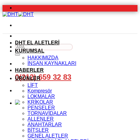
İçeriğe
atla
DHT EL ALETLERİ
Ara:
KURUMSAL
HAKKIMIZDA
İNSAN KAYNAKLARI
HABERLER
0(212) 659 32 83
ÜRÜNLER
LİFT
Kompresör
LOKMALAR
KRİKOLAR
PENSELER
TORNAVİDALAR
ALLENLER
ANAHTARLAR
BİTSLER
GENEL ALETLER