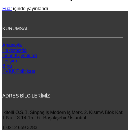
Fuar
içinde yayınlandı
KURUMSAL
Anasayfa
Hakkımızda
İnsan Kaynakları
İletişim
Blog
KVKK Politikası
ADRES BİLGİLERİMİZ
İkitelli O.S.B. Sinpaş İş Modern İş Merk. 2. KısımA Blok Kat:
1 No: 13-14-15-16 Başakşehir / İstanbul
T
0212 659 3283