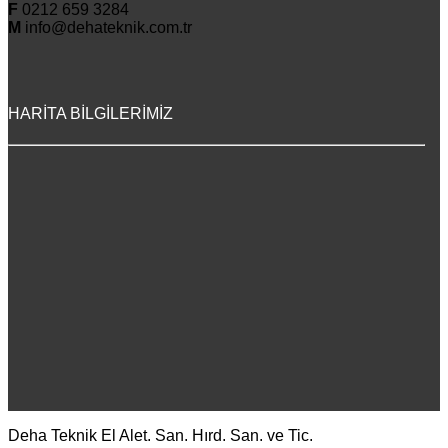
F
0212 659 3284
M
info@dehateknik.com.tr
HARİTA BİLGİLERİMİZ
Deha Teknik El Alet. San. Hırd. San. ve Tic.