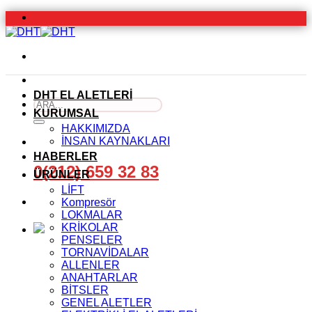
İçeriğe
atla
DHT EL ALETLERİ
Ara:
KURUMSAL
HAKKIMIZDA
İNSAN KAYNAKLARI
HABERLER
0(212) 659 32 83
ÜRÜNLER
LİFT
Kompresör
LOKMALAR
KRİKOLAR
PENSELER
TORNAVİDALAR
ALLENLER
ANAHTARLAR
BİTSLER
GENEL ALETLER