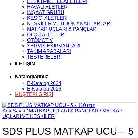
ELEKTRİKLİ EL ALETLERİ
HAVALI ALETLER
İNŞAAT GRUBU
KESİCİ ALETLER
KESKİLER VE BİJON ANAHTARLARI
MATKAP UÇLARI & PANÇLAR
ÖLÇÜ ALETLERİ
OTOMOTİV
SERVİS EKİPMANLARI
TAKIM ARABALARI
TESTERELER
İLETİŞİM
Kataloglarımız
E-Katalog 2024
E-Katalog 2026
MÜŞTERİ GİRİŞİ
Ana Sayfa
/
MATKAP UÇLARI & PANÇLAR
/
MATKAP
UÇLARI VE KESKİLER
SDS PLUS MATKAP UCU – 5