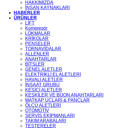
HAKKIMIZDA
İNSAN KAYNAKLARI
HABERLER
ÜRÜNLER
LİFT
Kompresör
LOKMALAR
KRİKOLAR
PENSELER
TORNAVİDALAR
ALLENLER
ANAHTARLAR
BİTSLER
GENEL ALETLER
ELEKTRİKLİ EL ALETLERİ
HAVALI ALETLER
İNŞAAT GRUBU
KESİCİ ALETLER
KESKİLER VE BİJON ANAHTARLARI
MATKAP UÇLARI & PANÇLAR
ÖLÇÜ ALETLERİ
OTOMOTİV
SERVİS EKİPMANLARI
TAKIM ARABALARI
TESTERELER