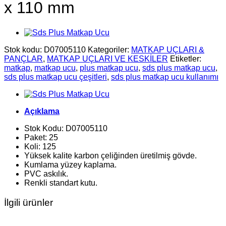
x 110 mm
Stok kodu:
D07005110
Kategoriler:
MATKAP UÇLARI &
PANÇLAR
,
MATKAP UÇLARI VE KESKİLER
Etiketler:
matkap
,
matkap ucu
,
plus matkap ucu
,
sds plus matkap ucu
,
sds plus matkap ucu çeşitleri
,
sds plus matkap ucu kullanımı
Açıklama
Stok Kodu: D07005110
Paket: 25
Koli: 125
Yüksek kalite karbon çeliğinden üretilmiş gövde.
Kumlama yüzey kaplama.
PVC askılık.
Renkli standart kutu.
İlgili ürünler