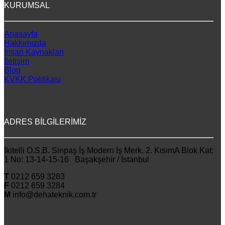
KURUMSAL
Anasayfa
Hakkımızda
İnsan Kaynakları
İletişim
Blog
KVKK Politikası
ADRES BİLGİLERİMİZ
İkitelli O.S.B. Sinpaş İş Modern İş Merk. 2. KısımA Blok Kat:
1 No: 13-14-15-16 Başakşehir / İstanbul
T
0212 659 3283
F
0212 659 3284
M
info@dehateknik.com.tr