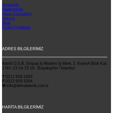
Anasayfa
Hakkımızda
İnsan Kaynakları
İletişim
Blog
KVKK Politikası
ADRES BİLGİLERİMİZ
İkitelli O.S.B. Sinpaş İş Modern İş Merk. 2. KısımA Blok Kat:
1 No: 13-14-15-16 Başakşehir / İstanbul
T
0212 659 3283
F
0212 659 3284
M
info@dehateknik.com.tr
HARİTA BİLGİLERİMİZ