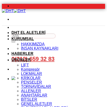
İçeriğe
atla
DHT EL ALETLERİ
Ara:
KURUMSAL
HAKKIMIZDA
İNSAN KAYNAKLARI
HABERLER
0(212) 659 32 83
ÜRÜNLER
LİFT
Kompresör
LOKMALAR
KRİKOLAR
PENSELER
TORNAVİDALAR
ALLENLER
ANAHTARLAR
BİTSLER
GENEL ALETLER