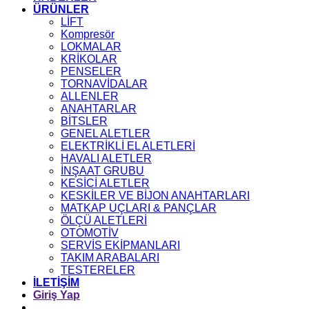
ÜRÜNLER
LİFT
Kompresör
LOKMALAR
KRİKOLAR
PENSELER
TORNAVİDALAR
ALLENLER
ANAHTARLAR
BİTSLER
GENEL ALETLER
ELEKTRİKLİ EL ALETLERİ
HAVALI ALETLER
İNŞAAT GRUBU
KESİCİ ALETLER
KESKİLER VE BİJON ANAHTARLARI
MATKAP UÇLARI & PANÇLAR
ÖLÇÜ ALETLERİ
OTOMOTİV
SERVİS EKİPMANLARI
TAKIM ARABALARI
TESTERELER
İLETİŞİM
Giriş Yap