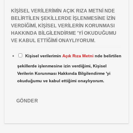
KIŞISEL VERILERIMIN AÇIK RIZA METNI NDE
BELIRTILEN ŞEKILLERDE IŞLENMESINE IZIN
VERDIĞIMI, KIŞISEL VERILERIN KORUNMASI
HAKKINDA BILGILENDIRME 'YI OKUDUĞUMU
VE KABUL ETTIĞIMI ONAYLIYORUM.
Kişisel verilerimin
Açık Rıza Metni
nde belirtilen
şekillerde işlenmesine izin verdiğimi, Kişisel
Verilerin Korunması Hakkında Bilgilendirme 'yi
okuduğumu ve kabul ettiğimi onaylıyorum.
GÖNDER