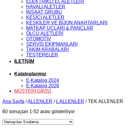
ELEKTRİKLİ EL ALETLERİ
HAVALI ALETLER
İNŞAAT GRUBU
KESİCİ ALETLER
KESKİLER VE BİJON ANAHTARLARI
MATKAP UÇLARI & PANÇLAR
ÖLÇÜ ALETLERİ
OTOMOTİV
SERVİS EKİPMANLARI
TAKIM ARABALARI
TESTERELER
İLETİŞİM
Kataloglarımız
E-Katalog 2024
E-Katalog 2026
MÜŞTERİ GİRİŞİ
Ana Sayfa
/
ALLENLER
/
L ALLENLER
/
TEK ALLENLER
60 sonuçtan 1-52 arası gösteriliyor