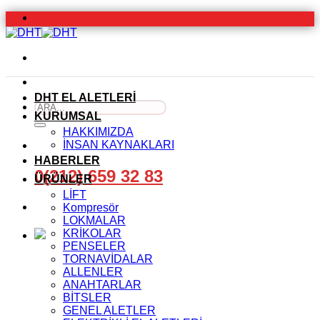
İçeriğe
atla
DHT EL ALETLERİ
Ara:
KURUMSAL
HAKKIMIZDA
İNSAN KAYNAKLARI
HABERLER
0(212) 659 32 83
ÜRÜNLER
LİFT
Kompresör
LOKMALAR
KRİKOLAR
PENSELER
TORNAVİDALAR
ALLENLER
ANAHTARLAR
BİTSLER
GENEL ALETLER