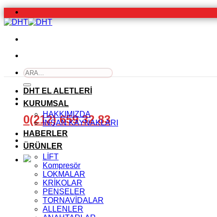
İçeriğe
atla
Ara:
DHT EL ALETLERİ
KURUMSAL
HAKKIMIZDA
0(212) 659 32 83
İNSAN KAYNAKLARI
HABERLER
ÜRÜNLER
LİFT
Kompresör
LOKMALAR
KRİKOLAR
PENSELER
TORNAVİDALAR
ALLENLER