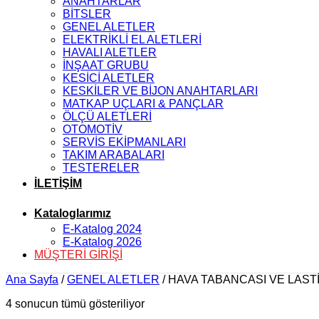
ANAHTARLAR
BİTSLER
GENEL ALETLER
ELEKTRİKLİ EL ALETLERİ
HAVALI ALETLER
İNŞAAT GRUBU
KESİCİ ALETLER
KESKİLER VE BİJON ANAHTARLARI
MATKAP UÇLARI & PANÇLAR
ÖLÇÜ ALETLERİ
OTOMOTİV
SERVİS EKİPMANLARI
TAKIM ARABALARI
TESTERELER
İLETİŞİM
Kataloglarımız
E-Katalog 2024
E-Katalog 2026
MÜŞTERİ GİRİŞİ
Ana Sayfa
/
GENEL ALETLER
/
HAVA TABANCASI VE LAST
4 sonucun tümü gösteriliyor