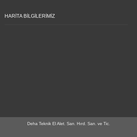
HARİTA BİLGİLERİMİZ
Deha Teknik El Alet. San. Hırd. San. ve Tic.