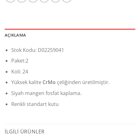
AÇIKLAMA
Stok Kodu: D02259041
Paket:2
Koli: 24
Yüksek kalite
CrMo
çeliğinden üretilmiştir.
Siyah mangen fosfat kaplama.
Renkli standart kutu
İLGILI ÜRÜNLER