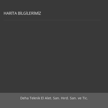
HARİTA BİLGİLERİMİZ
Deha Teknik El Alet. San. Hırd. San. ve Tic.