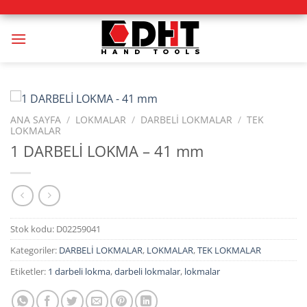
İçeriğe
atla
ANA SAYFA
/
LOKMALAR
/
DARBELİ LOKMALAR
/
TEK
LOKMALAR
1 DARBELİ LOKMA – 41 mm
Stok kodu:
D02259041
Kategoriler:
DARBELİ LOKMALAR
,
LOKMALAR
,
TEK LOKMALAR
Etiketler:
1 darbeli lokma
,
darbeli lokmalar
,
lokmalar