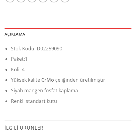
AÇIKLAMA
Stok Kodu: D02259090
Paket:1
Koli: 4
Yüksek kalite
CrMo
çeliğinden üretilmiştir.
Siyah mangen fosfat kaplama.
Renkli standart kutu
İLGILI ÜRÜNLER