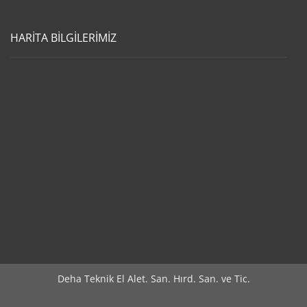
HARİTA BİLGİLERİMİZ
Deha Teknik El Alet. San. Hırd. San. ve Tic.