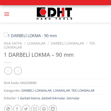
İçeriğe
atla
ANA SAYFA
/
LOKMALAR
/
DARBELİ LOKMALAR
/
TEK
LOKMALAR
1 DARBELİ LOKMA – 90 mm
Stok kodu:
D02259090
Kategoriler:
DARBELİ LOKMALAR
,
LOKMALAR
,
TEK LOKMALAR
Etiketler:
1 darbeli lokma
,
darbeli lokmalar
,
lokmalar