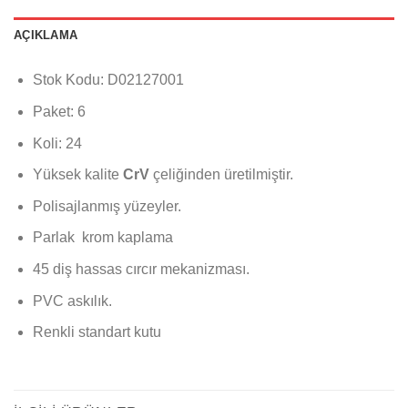
AÇIKLAMA
Stok Kodu: D02127001
Paket: 6
Koli: 24
Yüksek kalite
CrV
çeliğinden üretilmiştir.
Polisajlanmış yüzeyler.
Parlak krom kaplama
45 diş hassas cırcır mekanizması.
PVC askılık.
Renkli standart kutu