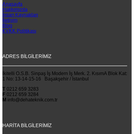
Anasayfa
Hakkımızda
İnsan Kaynakları
İletişim
Blog
KVKK Politikası
ADRES BİLGİLERİMİZ
İkitelli O.S.B. Sinpaş İş Modern İş Merk. 2. KısımA Blok Kat:
1 No: 13-14-15-16 Başakşehir / İstanbul
T
0212 659 3283
F
0212 659 3284
M
info@dehateknik.com.tr
HARİTA BİLGİLERİMİZ