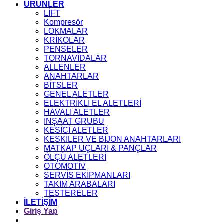
ÜRÜNLER
LİFT
Kompresör
LOKMALAR
KRİKOLAR
PENSELER
TORNAVİDALAR
ALLENLER
ANAHTARLAR
BİTSLER
GENEL ALETLER
ELEKTRİKLİ EL ALETLERİ
HAVALI ALETLER
İNŞAAT GRUBU
KESİCİ ALETLER
KESKİLER VE BİJON ANAHTARLARI
MATKAP UÇLARI & PANÇLAR
ÖLÇÜ ALETLERİ
OTOMOTİV
SERVİS EKİPMANLARI
TAKIM ARABALARI
TESTERELER
İLETİŞİM
Giriş Yap