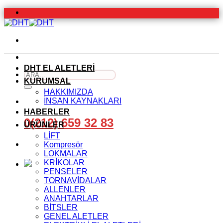
İçeriğe
atla
DHT EL ALETLERİ
Ara:
KURUMSAL
HAKKIMIZDA
İNSAN KAYNAKLARI
HABERLER
0(212) 659 32 83
ÜRÜNLER
LİFT
Kompresör
LOKMALAR
KRİKOLAR
PENSELER
TORNAVİDALAR
ALLENLER
ANAHTARLAR
BİTSLER
GENEL ALETLER