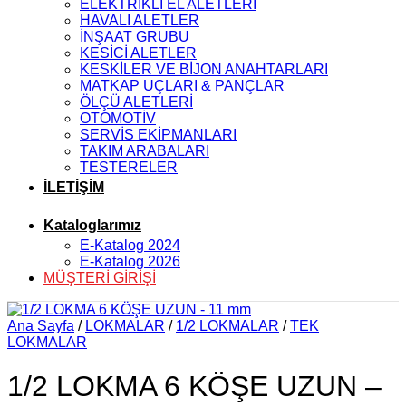
ELEKTRİKLİ EL ALETLERİ
HAVALI ALETLER
İNŞAAT GRUBU
KESİCİ ALETLER
KESKİLER VE BİJON ANAHTARLARI
MATKAP UÇLARI & PANÇLAR
ÖLÇÜ ALETLERİ
OTOMOTİV
SERVİS EKİPMANLARI
TAKIM ARABALARI
TESTERELER
İLETİŞİM
Kataloglarımız
E-Katalog 2024
E-Katalog 2026
MÜŞTERİ GİRİŞİ
Ana Sayfa
/
LOKMALAR
/
1/2 LOKMALAR
/
TEK
LOKMALAR
1/2 LOKMA 6 KÖŞE UZUN –