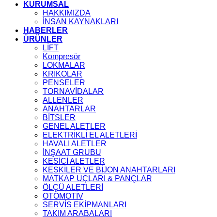
KURUMSAL
HAKKIMIZDA
İNSAN KAYNAKLARI
HABERLER
ÜRÜNLER
LİFT
Kompresör
LOKMALAR
KRİKOLAR
PENSELER
TORNAVİDALAR
ALLENLER
ANAHTARLAR
BİTSLER
GENEL ALETLER
ELEKTRİKLİ EL ALETLERİ
HAVALI ALETLER
İNŞAAT GRUBU
KESİCİ ALETLER
KESKİLER VE BİJON ANAHTARLARI
MATKAP UÇLARI & PANÇLAR
ÖLÇÜ ALETLERİ
OTOMOTİV
SERVİS EKİPMANLARI
TAKIM ARABALARI