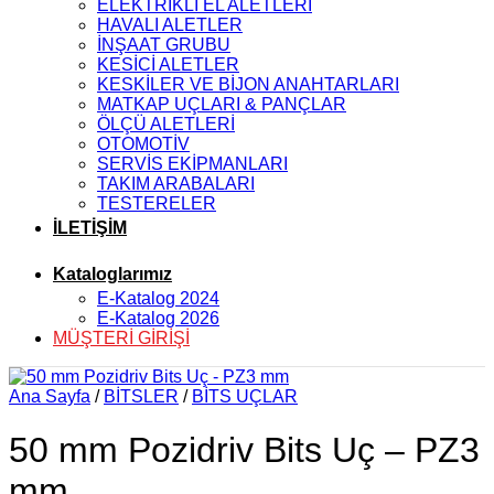
ELEKTRİKLİ EL ALETLERİ
HAVALI ALETLER
İNŞAAT GRUBU
KESİCİ ALETLER
KESKİLER VE BİJON ANAHTARLARI
MATKAP UÇLARI & PANÇLAR
ÖLÇÜ ALETLERİ
OTOMOTİV
SERVİS EKİPMANLARI
TAKIM ARABALARI
TESTERELER
İLETİŞİM
Kataloglarımız
E-Katalog 2024
E-Katalog 2026
MÜŞTERİ GİRİŞİ
Ana Sayfa
/
BİTSLER
/
BİTS UÇLAR
50 mm Pozidriv Bits Uç – PZ3
mm