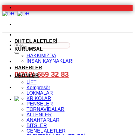
İçeriğe
atla
DHT EL ALETLERİ
Ara:
KURUMSAL
HAKKIMIZDA
İNSAN KAYNAKLARI
HABERLER
0(212) 659 32 83
ÜRÜNLER
LİFT
Kompresör
LOKMALAR
KRİKOLAR
PENSELER
TORNAVİDALAR
ALLENLER
ANAHTARLAR
BİTSLER
GENEL ALETLER