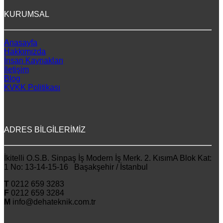
KURUMSAL
Anasayfa
Hakkımızda
İnsan Kaynakları
İletişim
Blog
KVKK Politikası
ADRES BİLGİLERİMİZ
İkitelli O.S.B. Sinpaş İş Modern İş Merk. 2. KısımA Blok Kat:
1 No: 13-14-15-16 Başakşehir / İstanbul
T
0212 659 3283
F
0212 659 3284
M
info@dehateknik.com.tr