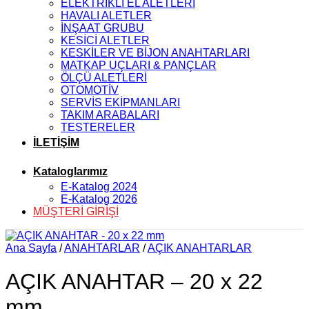
ELEKTRİKLİ EL ALETLERİ
HAVALI ALETLER
İNŞAAT GRUBU
KESİCİ ALETLER
KESKİLER VE BİJON ANAHTARLARI
MATKAP UÇLARI & PANÇLAR
ÖLÇÜ ALETLERİ
OTOMOTİV
SERVİS EKİPMANLARI
TAKIM ARABALARI
TESTERELER
İLETİŞİM
Kataloglarımız
E-Katalog 2024
E-Katalog 2026
MÜŞTERİ GİRİŞİ
Ana Sayfa
/
ANAHTARLAR
/
AÇIK ANAHTARLAR
AÇIK ANAHTAR – 20 x 22
mm