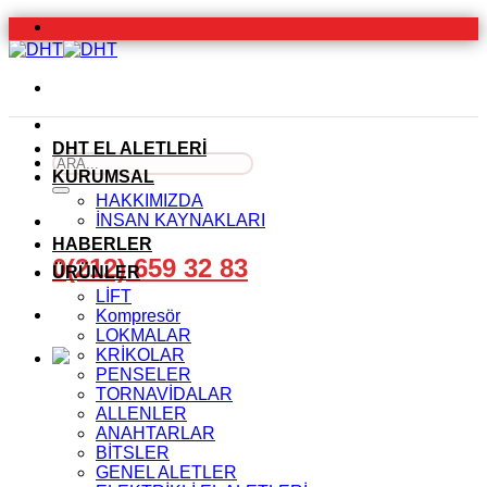
İçeriğe
atla
DHT EL ALETLERİ
Ara:
KURUMSAL
HAKKIMIZDA
İNSAN KAYNAKLARI
HABERLER
0(212) 659 32 83
ÜRÜNLER
LİFT
Kompresör
LOKMALAR
KRİKOLAR
PENSELER
TORNAVİDALAR
ALLENLER
ANAHTARLAR
BİTSLER
GENEL ALETLER