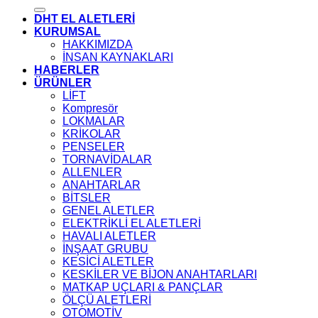
DHT EL ALETLERİ
KURUMSAL
HAKKIMIZDA
İNSAN KAYNAKLARI
HABERLER
ÜRÜNLER
LİFT
Kompresör
LOKMALAR
KRİKOLAR
PENSELER
TORNAVİDALAR
ALLENLER
ANAHTARLAR
BİTSLER
GENEL ALETLER
ELEKTRİKLİ EL ALETLERİ
HAVALI ALETLER
İNŞAAT GRUBU
KESİCİ ALETLER
KESKİLER VE BİJON ANAHTARLARI
MATKAP UÇLARI & PANÇLAR
ÖLÇÜ ALETLERİ
OTOMOTİV