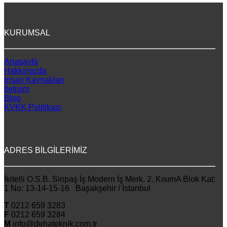
KURUMSAL
Anasayfa
Hakkımızda
İnsan Kaynakları
İletişim
Blog
KVKK Politikası
ADRES BİLGİLERİMİZ
İkitelli O.S.B. Sinpaş İş Modern İş Merk. 2. KısımA Blok Kat:
1 No: 13-14-15-16 Başakşehir / İstanbul
T
0212 659 3283
F
0212 659 3284
M
info@dehateknik.com.tr