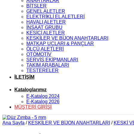
ANAHTARLAR
BİTSLER
GENEL ALETLER
ELEKTRİKLİ EL ALETLERİ
HAVALI ALETLER
İNŞAAT GRUBU
KESİCİ ALETLER
KESKİLER VE BİJON ANAHTARLARI
MATKAP UÇLARI & PANÇLAR
ÖLÇÜ ALETLERİ
OTOMOTİV
SERVİS EKİPMANLARI
TAKIM ARABALARI
TESTERELER
İLETİŞİM
Kataloglarımız
E-Katalog 2024
E-Katalog 2026
MÜŞTERİ GİRİŞİ
Ana Sayfa
/
KESKİLER VE BİJON ANAHTARLARI
/
KESKİ V