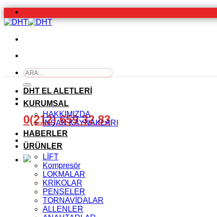
İçeriğe
atla
Ara:
DHT EL ALETLERİ
KURUMSAL
HAKKIMIZDA
0(212) 659 32 83
İNSAN KAYNAKLARI
HABERLER
ÜRÜNLER
LİFT
Kompresör
LOKMALAR
KRİKOLAR
PENSELER
TORNAVİDALAR
ALLENLER