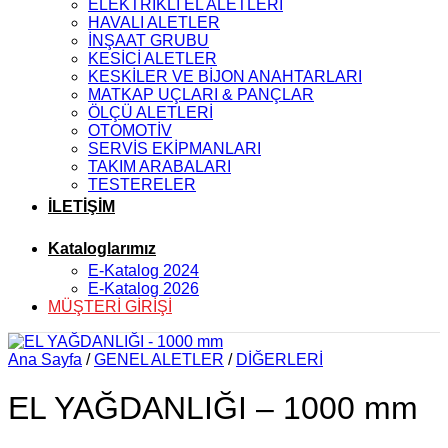
ELEKTRİKLİ EL ALETLERİ
HAVALI ALETLER
İNŞAAT GRUBU
KESİCİ ALETLER
KESKİLER VE BİJON ANAHTARLARI
MATKAP UÇLARI & PANÇLAR
ÖLÇÜ ALETLERİ
OTOMOTİV
SERVİS EKİPMANLARI
TAKIM ARABALARI
TESTERELER
İLETİŞİM
Kataloglarımız
E-Katalog 2024
E-Katalog 2026
MÜŞTERİ GİRİŞİ
Ana Sayfa
/
GENEL ALETLER
/
DİĞERLERİ
EL YAĞDANLIĞI – 1000 mm