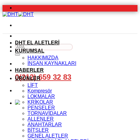
İçeriğe
atla
DHT EL ALETLERİ
Ara:
KURUMSAL
HAKKIMIZDA
İNSAN KAYNAKLARI
HABERLER
0(212) 659 32 83
ÜRÜNLER
LİFT
Kompresör
LOKMALAR
KRİKOLAR
PENSELER
TORNAVİDALAR
ALLENLER
ANAHTARLAR
BİTSLER
GENEL ALETLER