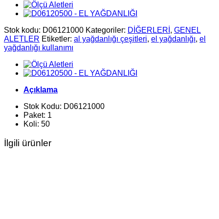
Stok kodu:
D06121000
Kategoriler:
DİĞERLERİ
,
GENEL
ALETLER
Etiketler:
al yağdanlığı çeşitleri
,
el yağdanlığı
,
el
yağdanlığı kullanımı
Açıklama
Stok Kodu: D06121000
Paket: 1
Koli: 50
İlgili ürünler