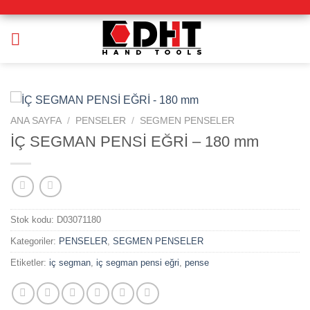
İçeriğe
atla
ANA SAYFA
/
PENSELER
/
SEGMEN PENSELER
İÇ SEGMAN PENSİ EĞRİ – 180 mm
Stok kodu:
D03071180
Kategoriler:
PENSELER
,
SEGMEN PENSELER
Etiketler:
iç segman
,
iç segman pensi eğri
,
pense