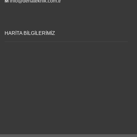
M
info@dehateknik.com.tr
HARİTA BİLGİLERİMİZ