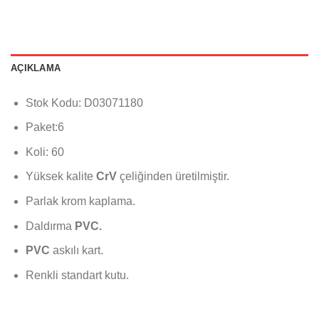
AÇIKLAMA
Stok Kodu: D03071180
Paket:6
Koli: 60
Yüksek kalite
CrV
çeliğinden üretilmiştir.
Parlak krom kaplama.
Daldırma
PVC.
PVC
askılı kart.
Renkli standart kutu.