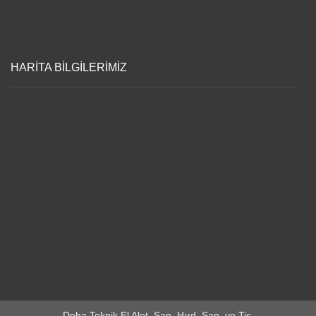
HARİTA BİLGİLERİMİZ
Deha Teknik El Alet. San. Hırd. San. ve Tic.