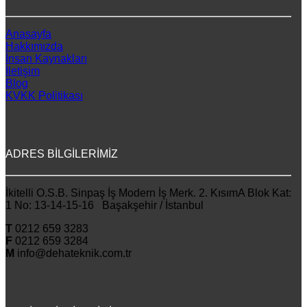
Anasayfa
Hakkımızda
İnsan Kaynakları
İletişim
Blog
KVKK Politikası
ADRES BİLGİLERİMİZ
İkitelli O.S.B. Sinpaş İş Modern İş Merk. 2. KısımA Blok Kat:
1 No: 13-14-15-16 Başakşehir / İstanbul
T
0212 659 3283
F
0212 659 3284
M
info@dehateknik.com.tr