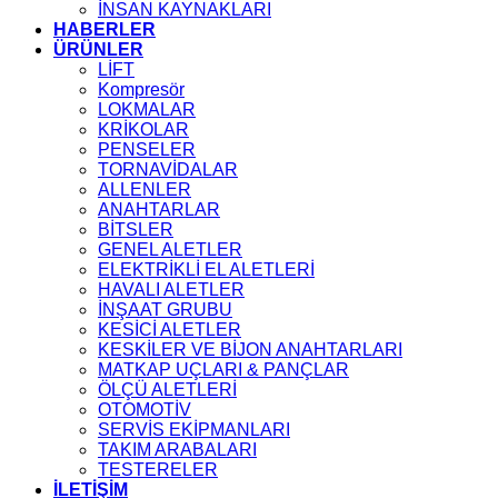
İNSAN KAYNAKLARI
HABERLER
ÜRÜNLER
LİFT
Kompresör
LOKMALAR
KRİKOLAR
PENSELER
TORNAVİDALAR
ALLENLER
ANAHTARLAR
BİTSLER
GENEL ALETLER
ELEKTRİKLİ EL ALETLERİ
HAVALI ALETLER
İNŞAAT GRUBU
KESİCİ ALETLER
KESKİLER VE BİJON ANAHTARLARI
MATKAP UÇLARI & PANÇLAR
ÖLÇÜ ALETLERİ
OTOMOTİV
SERVİS EKİPMANLARI
TAKIM ARABALARI
TESTERELER
İLETİŞİM