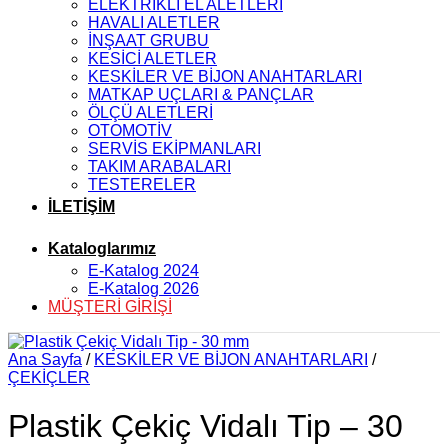
ELEKTRİKLİ EL ALETLERİ
HAVALI ALETLER
İNŞAAT GRUBU
KESİCİ ALETLER
KESKİLER VE BİJON ANAHTARLARI
MATKAP UÇLARI & PANÇLAR
ÖLÇÜ ALETLERİ
OTOMOTİV
SERVİS EKİPMANLARI
TAKIM ARABALARI
TESTERELER
İLETİŞİM
Kataloglarımız
E-Katalog 2024
E-Katalog 2026
MÜŞTERİ GİRİŞİ
Ana Sayfa
/
KESKİLER VE BİJON ANAHTARLARI
/
ÇEKİÇLER
Plastik Çekiç Vidalı Tip – 30