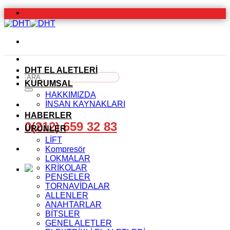
İçeriğe
atla
DHT EL ALETLERİ
Ara:
KURUMSAL
HAKKIMIZDA
İNSAN KAYNAKLARI
HABERLER
0(212) 659 32 83
ÜRÜNLER
LİFT
Kompresör
LOKMALAR
KRİKOLAR
PENSELER
TORNAVİDALAR
ALLENLER
ANAHTARLAR
BİTSLER
GENEL ALETLER