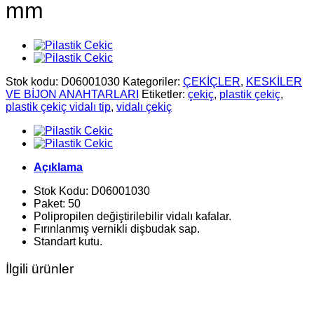
mm
Stok kodu:
D06001030
Kategoriler:
ÇEKİÇLER
,
KESKİLER
VE BİJON ANAHTARLARI
Etiketler:
çekiç
,
plastik çekiç
,
plastik çekiç vidalı tip
,
vidalı çekiç
Açıklama
Stok Kodu: D06001030
Paket: 50
Polipropilen değiştirilebilir vidalı kafalar.
Fırınlanmış vernikli dişbudak sap.
Standart kutu.
İlgili ürünler