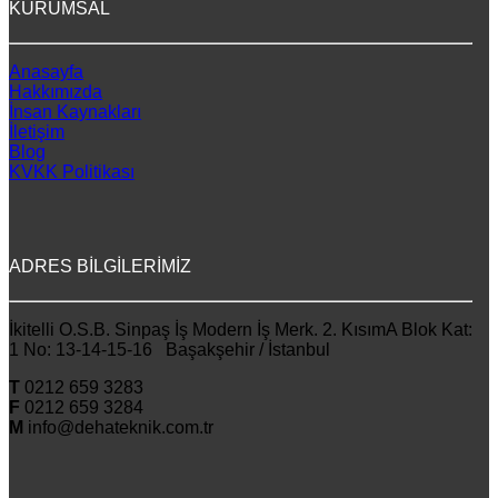
KURUMSAL
Anasayfa
Hakkımızda
İnsan Kaynakları
İletişim
Blog
KVKK Politikası
ADRES BİLGİLERİMİZ
İkitelli O.S.B. Sinpaş İş Modern İş Merk. 2. KısımA Blok Kat:
1 No: 13-14-15-16 Başakşehir / İstanbul
T
0212 659 3283
F
0212 659 3284
M
info@dehateknik.com.tr