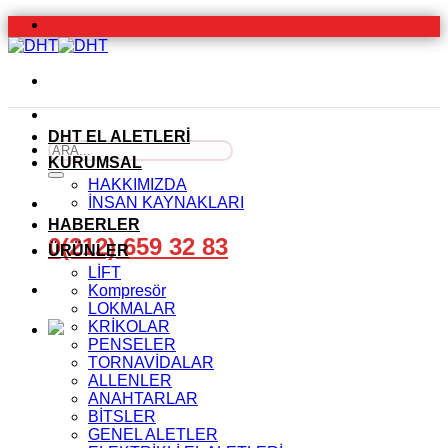
İçeriğe
atla
DHT EL ALETLERİ
Ara:
KURUMSAL
HAKKIMIZDA
İNSAN KAYNAKLARI
HABERLER
0(212) 659 32 83
ÜRÜNLER
LİFT
Kompresör
LOKMALAR
KRİKOLAR
PENSELER
TORNAVİDALAR
ALLENLER
ANAHTARLAR
BİTSLER
GENEL ALETLER