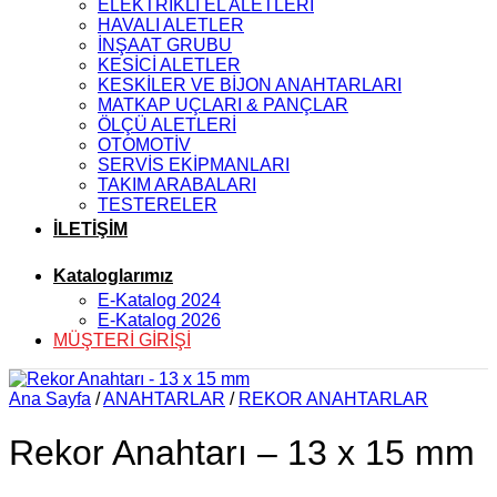
ELEKTRİKLİ EL ALETLERİ
HAVALI ALETLER
İNŞAAT GRUBU
KESİCİ ALETLER
KESKİLER VE BİJON ANAHTARLARI
MATKAP UÇLARI & PANÇLAR
ÖLÇÜ ALETLERİ
OTOMOTİV
SERVİS EKİPMANLARI
TAKIM ARABALARI
TESTERELER
İLETİŞİM
Kataloglarımız
E-Katalog 2024
E-Katalog 2026
MÜŞTERİ GİRİŞİ
Ana Sayfa
/
ANAHTARLAR
/
REKOR ANAHTARLAR
Rekor Anahtarı – 13 x 15 mm