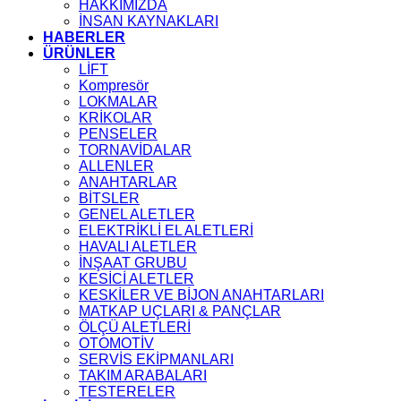
HAKKIMIZDA
İNSAN KAYNAKLARI
HABERLER
ÜRÜNLER
LİFT
Kompresör
LOKMALAR
KRİKOLAR
PENSELER
TORNAVİDALAR
ALLENLER
ANAHTARLAR
BİTSLER
GENEL ALETLER
ELEKTRİKLİ EL ALETLERİ
HAVALI ALETLER
İNŞAAT GRUBU
KESİCİ ALETLER
KESKİLER VE BİJON ANAHTARLARI
MATKAP UÇLARI & PANÇLAR
ÖLÇÜ ALETLERİ
OTOMOTİV
SERVİS EKİPMANLARI
TAKIM ARABALARI
TESTERELER