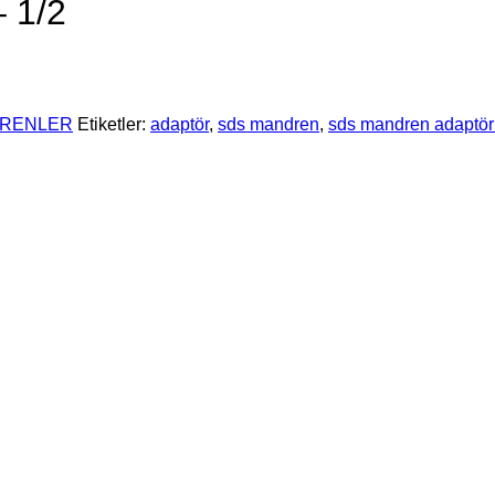
 1/2
RENLER
Etiketler:
adaptör
,
sds mandren
,
sds mandren adaptör 