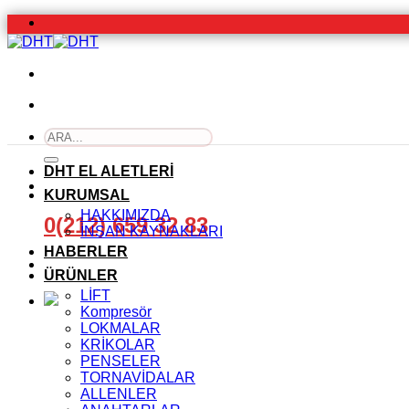
İçeriğe
atla
Ara:
DHT EL ALETLERİ
KURUMSAL
HAKKIMIZDA
0(212) 659 32 83
İNSAN KAYNAKLARI
HABERLER
ÜRÜNLER
LİFT
Kompresör
LOKMALAR
KRİKOLAR
PENSELER
TORNAVİDALAR
ALLENLER