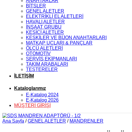
ANAHTARLAR
BİTSLER
GENEL ALETLER
ELEKTRİKLİ EL ALETLERİ
HAVALI ALETLER
İNŞAAT GRUBU
KESİCİ ALETLER
KESKİLER VE BİJON ANAHTARLARI
MATKAP UÇLARI & PANÇLAR
ÖLÇÜ ALETLERİ
OTOMOTİV
SERVİS EKİPMANLARI
TAKIM ARABALARI
TESTERELER
İLETİŞİM
Kataloglarımız
E-Katalog 2024
E-Katalog 2026
MÜŞTERİ GİRİŞİ
Ana Sayfa
/
GENEL ALETLER
/
MANDRENLER