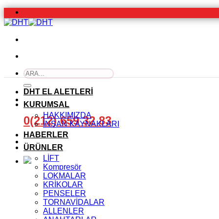
İçeriğe
atla
Ara:
DHT EL ALETLERİ
KURUMSAL
HAKKIMIZDA
0(212) 659 32 83
İNSAN KAYNAKLARI
HABERLER
ÜRÜNLER
LİFT
Kompresör
LOKMALAR
KRİKOLAR
PENSELER
TORNAVİDALAR
ALLENLER