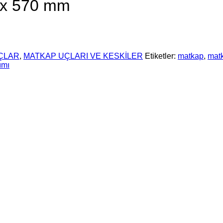
x 570 mm
ÇLAR
,
MATKAP UÇLARI VE KESKİLER
Etiketler:
matkap
,
mat
ımı