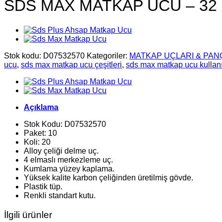
SDS MAX MATKAP UCU – 32 
Stok kodu:
D07532570
Kategoriler:
MATKAP UÇLARI & PAN
ucu
,
sds max matkap ucu çeşitleri
,
sds max matkap ucu kullan
Açıklama
Stok Kodu: D07532570
Paket: 10
Koli: 20
Alloy çeliği delme uç.
4 elmaslı merkezleme uç.
Kumlama yüzey kaplama.
Yüksek kalite karbon çeliğinden üretilmiş gövde.
Plastik tüp.
Renkli standart kutu.
İlgili ürünler