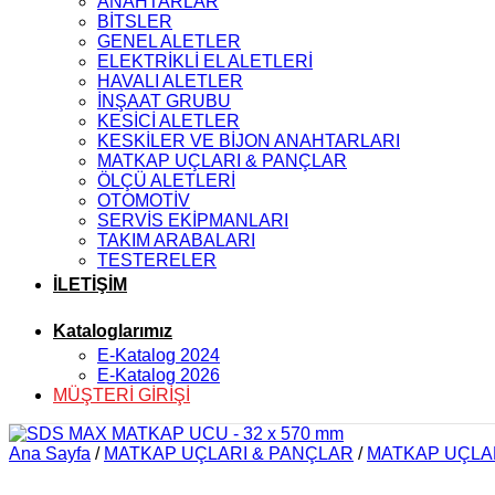
ANAHTARLAR
BİTSLER
GENEL ALETLER
ELEKTRİKLİ EL ALETLERİ
HAVALI ALETLER
İNŞAAT GRUBU
KESİCİ ALETLER
KESKİLER VE BİJON ANAHTARLARI
MATKAP UÇLARI & PANÇLAR
ÖLÇÜ ALETLERİ
OTOMOTİV
SERVİS EKİPMANLARI
TAKIM ARABALARI
TESTERELER
İLETİŞİM
Kataloglarımız
E-Katalog 2024
E-Katalog 2026
MÜŞTERİ GİRİŞİ
Ana Sayfa
/
MATKAP UÇLARI & PANÇLAR
/
MATKAP UÇLAR