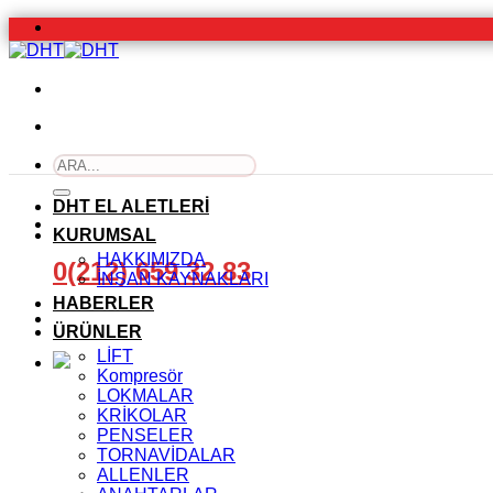
İçeriğe
atla
Ara:
DHT EL ALETLERİ
KURUMSAL
HAKKIMIZDA
0(212) 659 32 83
İNSAN KAYNAKLARI
HABERLER
ÜRÜNLER
LİFT
Kompresör
LOKMALAR
KRİKOLAR
PENSELER
TORNAVİDALAR
ALLENLER