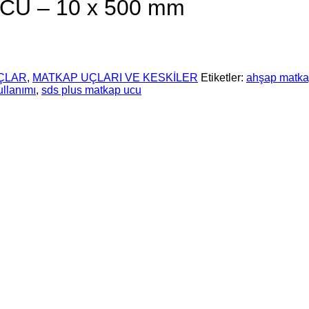
U – 10 x 500 mm
ÇLAR
,
MATKAP UÇLARI VE KESKİLER
Etiketler:
ahşap matka
llanımı
,
sds plus matkap ucu