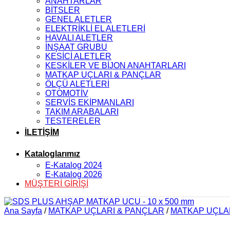
ANAHTARLAR
BİTSLER
GENEL ALETLER
ELEKTRİKLİ EL ALETLERİ
HAVALI ALETLER
İNŞAAT GRUBU
KESİCİ ALETLER
KESKİLER VE BİJON ANAHTARLARI
MATKAP UÇLARI & PANÇLAR
ÖLÇÜ ALETLERİ
OTOMOTİV
SERVİS EKİPMANLARI
TAKIM ARABALARI
TESTERELER
İLETİŞİM
Kataloglarımız
E-Katalog 2024
E-Katalog 2026
MÜŞTERİ GİRİŞİ
Ana Sayfa
/
MATKAP UÇLARI & PANÇLAR
/
MATKAP UÇLAR