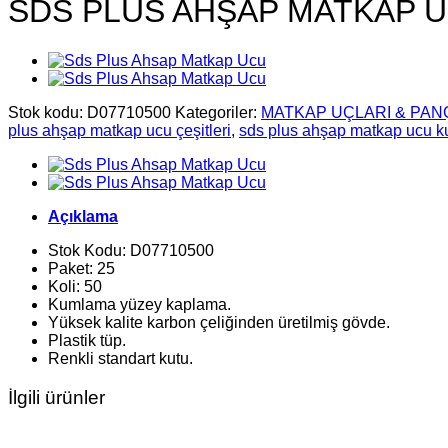
SDS PLUS AHŞAP MATKAP UC
Stok kodu:
D07710500
Kategoriler:
MATKAP UÇLARI & PAN
plus ahşap matkap ucu çeşitleri
,
sds plus ahşap matkap ucu ku
Açıklama
Stok Kodu: D07710500
Paket: 25
Koli: 50
Kumlama yüzey kaplama.
Yüksek kalite karbon çeliğinden üretilmiş gövde.
Plastik tüp.
Renkli standart kutu.
İlgili ürünler