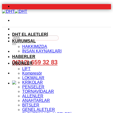
İçeriğe
atla
DHT EL ALETLERİ
Ara:
KURUMSAL
HAKKIMIZDA
İNSAN KAYNAKLARI
HABERLER
0(212) 659 32 83
ÜRÜNLER
LİFT
Kompresör
LOKMALAR
KRİKOLAR
PENSELER
TORNAVİDALAR
ALLENLER
ANAHTARLAR
BİTSLER
GENEL ALETLER