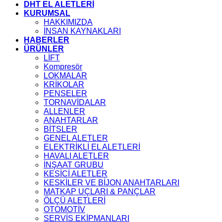
DHT EL ALETLERİ
KURUMSAL
HAKKIMIZDA
İNSAN KAYNAKLARI
HABERLER
ÜRÜNLER
LİFT
Kompresör
LOKMALAR
KRİKOLAR
PENSELER
TORNAVİDALAR
ALLENLER
ANAHTARLAR
BİTSLER
GENEL ALETLER
ELEKTRİKLİ EL ALETLERİ
HAVALI ALETLER
İNŞAAT GRUBU
KESİCİ ALETLER
KESKİLER VE BİJON ANAHTARLARI
MATKAP UÇLARI & PANÇLAR
ÖLÇÜ ALETLERİ
OTOMOTİV
SERVİS EKİPMANLARI