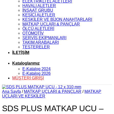
ELEKTRİKLİ EL ALETLERİ
HAVALI ALETLER
İNŞAAT GRUBU
KESİCİ ALETLER
KESKİLER VE BİJON ANAHTARLARI
MATKAP UÇLARI & PANÇLAR
ÖLÇÜ ALETLERİ
OTOMOTİV
SERVİS EKİPMANLARI
TAKIM ARABALARI
TESTERELER
İLETİŞİM
Kataloglarımız
E-Katalog 2024
E-Katalog 2026
MÜŞTERİ GİRİŞİ
Ana Sayfa
/
MATKAP UÇLARI & PANÇLAR
/
MATKAP
UÇLARI VE KESKİLER
SDS PLUS MATKAP UCU –