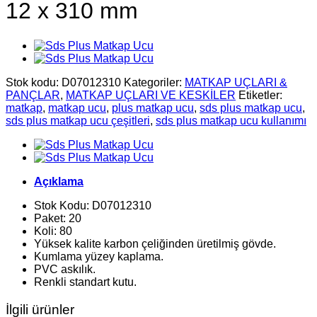
12 x 310 mm
Stok kodu:
D07012310
Kategoriler:
MATKAP UÇLARI &
PANÇLAR
,
MATKAP UÇLARI VE KESKİLER
Etiketler:
matkap
,
matkap ucu
,
plus matkap ucu
,
sds plus matkap ucu
,
sds plus matkap ucu çeşitleri
,
sds plus matkap ucu kullanımı
Açıklama
Stok Kodu: D07012310
Paket: 20
Koli: 80
Yüksek kalite karbon çeliğinden üretilmiş gövde.
Kumlama yüzey kaplama.
PVC askılık.
Renkli standart kutu.
İlgili ürünler