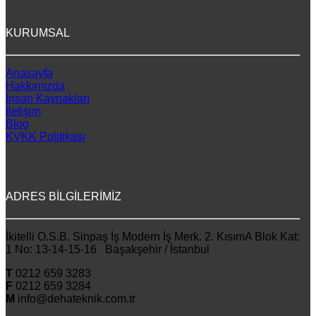
KURUMSAL
Anasayfa
Hakkımızda
İnsan Kaynakları
İletişim
Blog
KVKK Politikası
ADRES BİLGİLERİMİZ
İkitelli O.S.B. Sinpaş İş Modern İş Merk. 2. KısımA Blok Kat:
1 No: 13-14-15-16 Başakşehir / İstanbul
T
0212 659 3283
F
0212 659 3284
M
info@dehateknik.com.tr