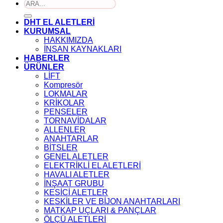
Ara:
DHT EL ALETLERİ
KURUMSAL
HAKKIMIZDA
İNSAN KAYNAKLARI
HABERLER
ÜRÜNLER
LİFT
Kompresör
LOKMALAR
KRİKOLAR
PENSELER
TORNAVİDALAR
ALLENLER
ANAHTARLAR
BİTSLER
GENEL ALETLER
ELEKTRİKLİ EL ALETLERİ
HAVALI ALETLER
İNŞAAT GRUBU
KESİCİ ALETLER
KESKİLER VE BİJON ANAHTARLARI
MATKAP UÇLARI & PANÇLAR
ÖLÇÜ ALETLERİ