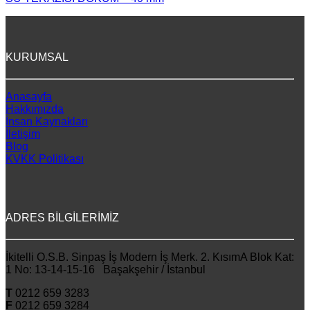
KURUMSAL
Anasayfa
Hakkımızda
İnsan Kaynakları
İletişim
Blog
KVKK Politikası
ADRES BİLGİLERİMİZ
İkitelli O.S.B. Sinpaş İş Modern İş Merk. 2. KısımA Blok Kat:
1 No: 13-14-15-16 Başakşehir / İstanbul
T
0212 659 3283
F
0212 659 3284