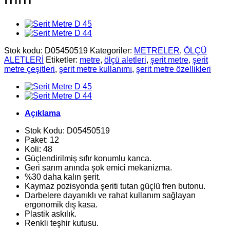
Stok kodu:
D05450519
Kategoriler:
METRELER
,
ÖLÇÜ
ALETLERİ
Etiketler:
metre
,
ölçü aletleri
,
şerit metre
,
şerit
metre çeşitleri
,
şerit metre kullanımı
,
şerit metre özellikleri
Açıklama
Stok Kodu: D05450519
Paket: 12
Koli: 48
Güçlendirilmiş sıfır konumlu kanca.
Geri sarım anında şok emici mekanizma.
%30 daha kalın şerit.
Kaymaz pozisyonda şeriti tutan güçlü fren butonu.
Darbelere dayanıklı ve rahat kullanım sağlayan
ergonomik dış kasa.
Plastik askılık.
Renkli teşhir kutusu.