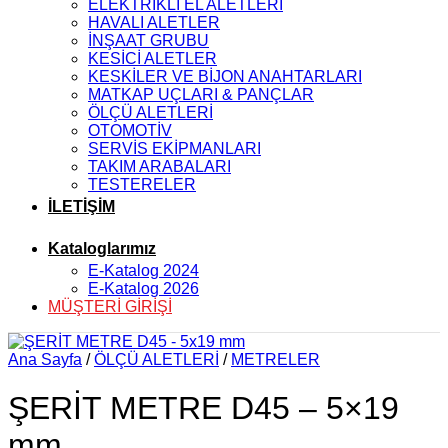
ELEKTRİKLİ EL ALETLERİ
HAVALI ALETLER
İNŞAAT GRUBU
KESİCİ ALETLER
KESKİLER VE BİJON ANAHTARLARI
MATKAP UÇLARI & PANÇLAR
ÖLÇÜ ALETLERİ
OTOMOTİV
SERVİS EKİPMANLARI
TAKIM ARABALARI
TESTERELER
İLETİŞİM
Kataloglarımız
E-Katalog 2024
E-Katalog 2026
MÜŞTERİ GİRİŞİ
Ana Sayfa
/
ÖLÇÜ ALETLERİ
/
METRELER
ŞERİT METRE D45 – 5×19
mm