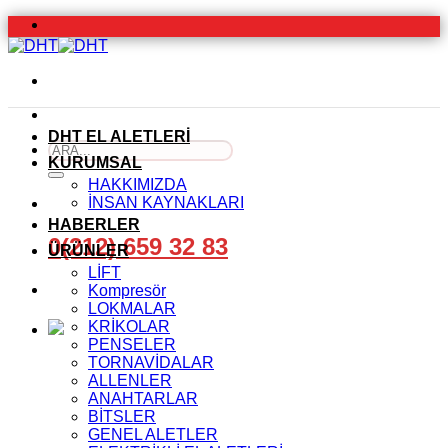
İçeriğe
atla
DHT EL ALETLERİ
Ara:
KURUMSAL
HAKKIMIZDA
İNSAN KAYNAKLARI
HABERLER
0(212) 659 32 83
ÜRÜNLER
LİFT
Kompresör
LOKMALAR
KRİKOLAR
PENSELER
TORNAVİDALAR
ALLENLER
ANAHTARLAR
BİTSLER
GENEL ALETLER