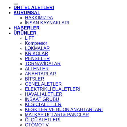
DHT EL ALETLERİ
KURUMSAL
HAKKIMIZDA
İNSAN KAYNAKLARI
HABERLER
ÜRÜNLER
LİFT
Kompresör
LOKMALAR
KRİKOLAR
PENSELER
TORNAVİDALAR
ALLENLER
ANAHTARLAR
BİTSLER
GENEL ALETLER
ELEKTRİKLİ EL ALETLERİ
HAVALI ALETLER
İNŞAAT GRUBU
KESİCİ ALETLER
KESKİLER VE BİJON ANAHTARLARI
MATKAP UÇLARI & PANÇLAR
ÖLÇÜ ALETLERİ
OTOMOTİV