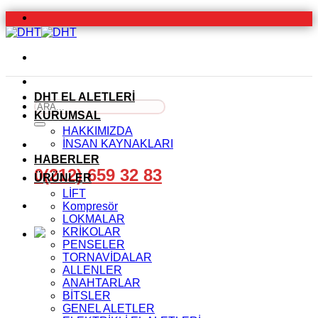
İçeriğe
atla
DHT EL ALETLERİ
Ara:
KURUMSAL
HAKKIMIZDA
İNSAN KAYNAKLARI
HABERLER
0(212) 659 32 83
ÜRÜNLER
LİFT
Kompresör
LOKMALAR
KRİKOLAR
PENSELER
TORNAVİDALAR
ALLENLER
ANAHTARLAR
BİTSLER
GENEL ALETLER