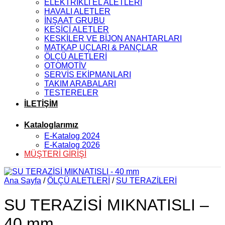
ELEKTRİKLİ EL ALETLERİ
HAVALI ALETLER
İNŞAAT GRUBU
KESİCİ ALETLER
KESKİLER VE BİJON ANAHTARLARI
MATKAP UÇLARI & PANÇLAR
ÖLÇÜ ALETLERİ
OTOMOTİV
SERVİS EKİPMANLARI
TAKIM ARABALARI
TESTERELER
İLETİŞİM
Kataloglarımız
E-Katalog 2024
E-Katalog 2026
MÜŞTERİ GİRİŞİ
Ana Sayfa
/
ÖLÇÜ ALETLERİ
/
SU TERAZİLERİ
SU TERAZİSİ MIKNATISLI –
40 mm