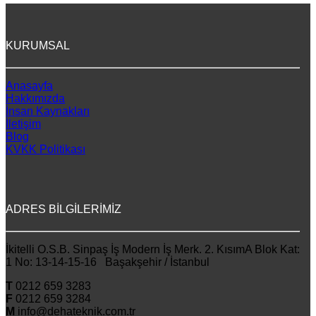
KURUMSAL
Anasayfa
Hakkımızda
İnsan Kaynakları
İletişim
Blog
KVKK Politikası
ADRES BİLGİLERİMİZ
İkitelli O.S.B. Sinpaş İş Modern İş Merk. 2. KısımA Blok Kat:
1 No: 13-14-15-16 Başakşehir / İstanbul
T
0212 659 3283
F
0212 659 3284
M
info@dehateknik.com.tr