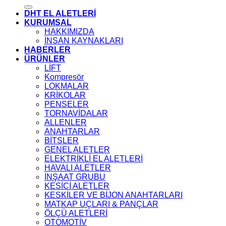
DHT EL ALETLERİ
KURUMSAL
HAKKIMIZDA
İNSAN KAYNAKLARI
HABERLER
ÜRÜNLER
LİFT
Kompresör
LOKMALAR
KRİKOLAR
PENSELER
TORNAVİDALAR
ALLENLER
ANAHTARLAR
BİTSLER
GENEL ALETLER
ELEKTRİKLİ EL ALETLERİ
HAVALI ALETLER
İNŞAAT GRUBU
KESİCİ ALETLER
KESKİLER VE BİJON ANAHTARLARI
MATKAP UÇLARI & PANÇLAR
ÖLÇÜ ALETLERİ
OTOMOTİV