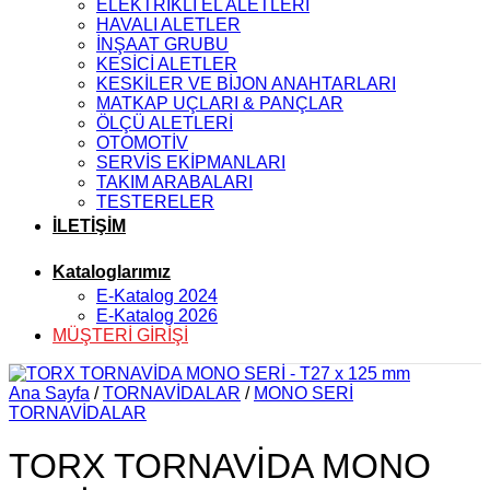
ELEKTRİKLİ EL ALETLERİ
HAVALI ALETLER
İNŞAAT GRUBU
KESİCİ ALETLER
KESKİLER VE BİJON ANAHTARLARI
MATKAP UÇLARI & PANÇLAR
ÖLÇÜ ALETLERİ
OTOMOTİV
SERVİS EKİPMANLARI
TAKIM ARABALARI
TESTERELER
İLETİŞİM
Kataloglarımız
E-Katalog 2024
E-Katalog 2026
MÜŞTERİ GİRİŞİ
Ana Sayfa
/
TORNAVİDALAR
/
MONO SERİ
TORNAVİDALAR
TORX TORNAVİDA MONO