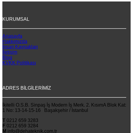
KURUMSAL
Anasayfa
Hakkımızda
İnsan Kaynakları
İletişim
Blog
KVKK Politikası
ADRES BİLGİLERİMİZ
İkitelli O.S.B. Sinpaş İş Modern İş Merk. 2. KısımA Blok Kat:
1 No: 13-14-15-16 Başakşehir / İstanbul
T
0212 659 3283
F
0212 659 3284
M
info@dehateknik.com.tr