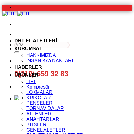
İçeriğe
atla
DHT EL ALETLERİ
Ara:
KURUMSAL
HAKKIMIZDA
İNSAN KAYNAKLARI
HABERLER
0(212) 659 32 83
ÜRÜNLER
LİFT
Kompresör
LOKMALAR
KRİKOLAR
PENSELER
TORNAVİDALAR
ALLENLER
ANAHTARLAR
BİTSLER
GENEL ALETLER