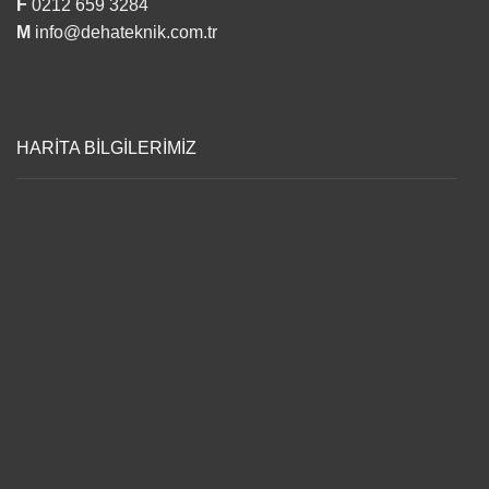
F
0212 659 3284
M
info@dehateknik.com.tr
HARİTA BİLGİLERİMİZ