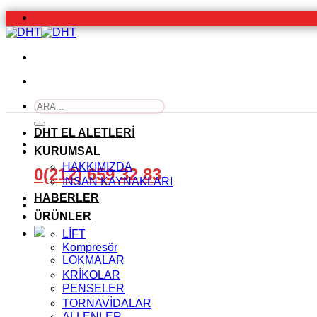
İçeriğe
atla
Ara:
DHT EL ALETLERİ
KURUMSAL
HAKKIMIZDA
0(212) 659 32 83
İNSAN KAYNAKLARI
HABERLER
ÜRÜNLER
LİFT
Kompresör
LOKMALAR
KRİKOLAR
PENSELER
TORNAVİDALAR
ALLENLER