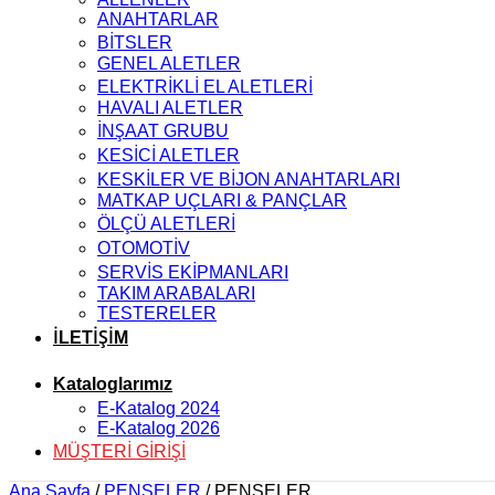
ANAHTARLAR
BİTSLER
GENEL ALETLER
ELEKTRİKLİ EL ALETLERİ
HAVALI ALETLER
İNŞAAT GRUBU
KESİCİ ALETLER
KESKİLER VE BİJON ANAHTARLARI
MATKAP UÇLARI & PANÇLAR
ÖLÇÜ ALETLERİ
OTOMOTİV
SERVİS EKİPMANLARI
TAKIM ARABALARI
TESTERELER
İLETİŞİM
Kataloglarımız
E-Katalog 2024
E-Katalog 2026
MÜŞTERİ GİRİŞİ
Ana Sayfa
/
PENSELER
/
PENSELER