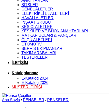
ANAHTARLAR
BİTSLER
GENEL ALETLER
ELEKTRİKLİ EL ALETLERİ
HAVALI ALETLER
İNŞAAT GRUBU
KESİCİ ALETLER
KESKİLER VE BİJON ANAHTARLARI
MATKAP UÇLARI & PANÇLAR
ÖLÇÜ ALETLERİ
OTOMOTİV
SERVİS EKİPMANLARI
TAKIM ARABALARI
TESTERELER
İLETİŞİM
Kataloglarımız
E-Katalog 2024
E-Katalog 2026
MÜŞTERİ GİRİŞİ
Ana Sayfa
/
PENSELER
/
PENSELER