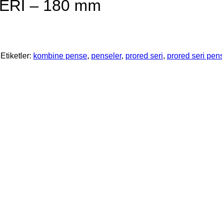
Rİ – 180 mm
Etiketler:
kombine pense
,
penseler
,
prored seri
,
prored seri pen