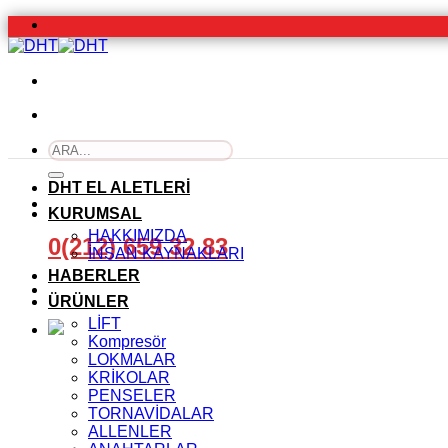
İçeriğe
atla
Ara:
DHT EL ALETLERİ
KURUMSAL
HAKKIMIZDA
0(212) 659 32 83
İNSAN KAYNAKLARI
HABERLER
ÜRÜNLER
LİFT
Kompresör
LOKMALAR
KRİKOLAR
PENSELER
TORNAVİDALAR
ALLENLER