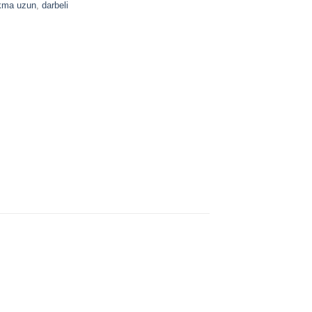
okma uzun
,
darbeli