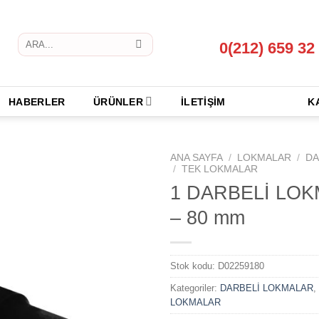
Ara:
0(212) 659 32
HABERLER
ÜRÜNLER
İLETİŞİM
K
ANA SAYFA
/
LOKMALAR
/
DA
/
TEK LOKMALAR
1 DARBELİ LO
– 80 mm
Stok kodu:
D02259180
Kategoriler:
DARBELİ LOKMALAR
,
LOKMALAR