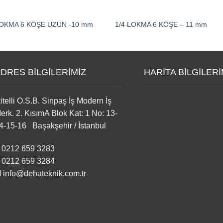
LOKMA 6 KÖŞE UZUN -10 mm
1/4 LOKMA 6 KÖŞE – 11 mm
DRES BİLGİLERİMİZ
HARİTA BİLGİLERİ
kitelli O.S.B. Sinpaş İş Modern İş
erk. 2. KısımA Blok Kat: 1 No: 13-
4-15-16 Başakşehir / İstanbul
0212 659 3283
0212 659 3284
M
info@dehateknik.com.tr