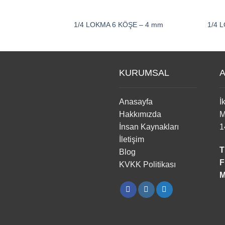
1/4 LOKMA 6 KÖŞE – 4 mm
1/4 
KURUMSAL
A
Anasayfa
İ
Hakkımızda
M
İnsan Kaynakları
1
İletişim
T
Blog
F
KVKK Politikası