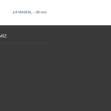
1/4 MASFAL – 38 mm
1/4 LOKMA 6 KÖŞE 
MİZ