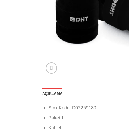
AÇIKLAMA
Stok Kodu: D02259180
Paket:1
Koli: 4