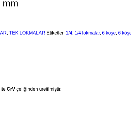
9 mm
LAR
,
TEK LOKMALAR
Etiketler:
1/4
,
1/4 lokmalar
,
6 köşe
,
6 köş
lite
CrV
çeliğinden üretilmiştir.