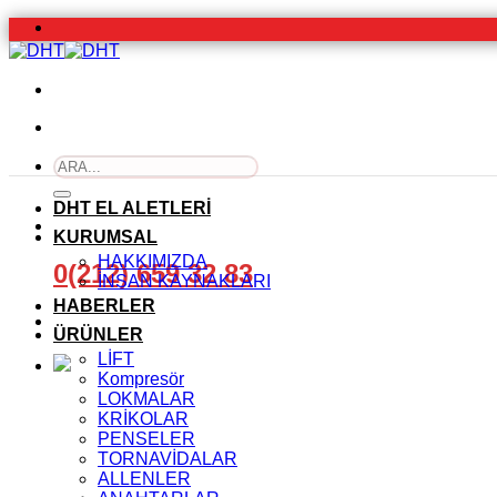
İçeriğe
atla
Ara:
DHT EL ALETLERİ
KURUMSAL
HAKKIMIZDA
0(212) 659 32 83
İNSAN KAYNAKLARI
HABERLER
ÜRÜNLER
LİFT
Kompresör
LOKMALAR
KRİKOLAR
PENSELER
TORNAVİDALAR
ALLENLER