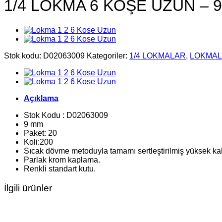
1/4 LOKMA 6 KÖŞE UZUN – 
Stok kodu:
D02063009
Kategoriler:
1/4 LOKMALAR
,
LOKMA
Açıklama
Stok Kodu : D02063009
9 mm
Paket: 20
Koli:200
Sıcak dövme metoduyla tamamı sertleştirilmiş yüksek ka
Parlak krom kaplama.
Renkli standart kutu.
İlgili ürünler