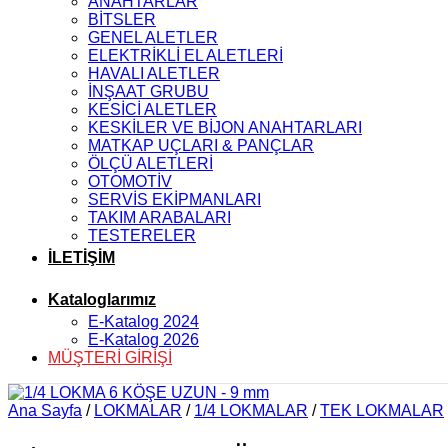
ANAHTARLAR
BİTSLER
GENEL ALETLER
ELEKTRİKLİ EL ALETLERİ
HAVALI ALETLER
İNŞAAT GRUBU
KESİCİ ALETLER
KESKİLER VE BİJON ANAHTARLARI
MATKAP UÇLARI & PANÇLAR
ÖLÇÜ ALETLERİ
OTOMOTİV
SERVİS EKİPMANLARI
TAKIM ARABALARI
TESTERELER
İLETİŞİM
Kataloglarımız
E-Katalog 2024
E-Katalog 2026
MÜŞTERİ GİRİŞİ
Ana Sayfa
/
LOKMALAR
/
1/4 LOKMALAR
/
TEK LOKMALAR