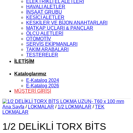
ELEKTRİKLİ EL ALETLERİ
HAVALI ALETLER
İNŞAAT GRUBU
KESİCİ ALETLER
KESKİLER VE BİJON ANAHTARLARI
MATKAP UÇLARI & PANÇLAR
ÖLÇÜ ALETLERİ
OTOMOTİV
SERVİS EKİPMANLARI
TAKIM ARABALARI
TESTERELER
İLETİŞİM
Kataloglarımız
E-Katalog 2024
E-Katalog 2026
MÜŞTERİ GİRİŞİ
Ana Sayfa
/
LOKMALAR
/
1/2 LOKMALAR
/
TEK
LOKMALAR
1/2 DELİKLİ TORX BİTS