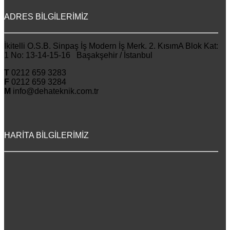
ADRES BİLGİLERİMİZ
İkitelli O.S.B. Sinpaş İş Modern İş Merk. 2. KısımA Blok Kat:
1 No: 13-14-15-16 Başakşehir / İstanbul
T
0212 659 3283
F
0212 659 3284
M
info@dehateknik.com.tr
HARİTA BİLGİLERİMİZ