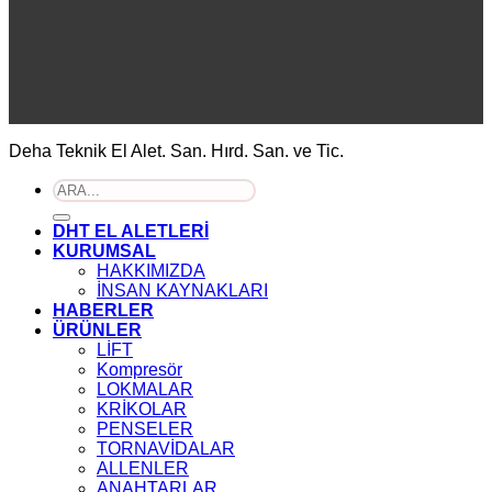
Deha Teknik El Alet. San. Hırd. San. ve Tic.
Ara:
DHT EL ALETLERİ
KURUMSAL
HAKKIMIZDA
İNSAN KAYNAKLARI
HABERLER
ÜRÜNLER
LİFT
Kompresör
LOKMALAR
KRİKOLAR
PENSELER
TORNAVİDALAR
ALLENLER
ANAHTARLAR