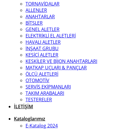
TORNAVİDALAR
ALLENLER
ANAHTARLAR
BİTSLER
GENEL ALETLER
ELEKTRİKLİ EL ALETLERİ
HAVALI ALETLER
İNŞAAT GRUBU
KESİCİ ALETLER
KESKİLER VE BİJON ANAHTARLARI
MATKAP UÇLARI & PANÇLAR
ÖLÇÜ ALETLERİ
OTOMOTİV
SERVİS EKİPMANLARI
TAKIM ARABALARI
TESTERELER
İLETİŞİM
Kataloglarımız
E-Katalog 2024