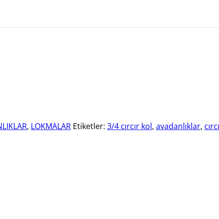
LIKLAR
,
LOKMALAR
Etiketler:
3/4 cırcır kol
,
avadanlıklar
,
cırc