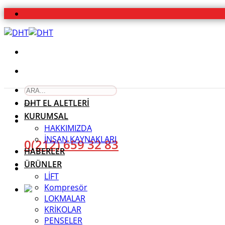
İçeriğe
atla
Ara:
DHT EL ALETLERİ
KURUMSAL
HAKKIMIZDA
İNSAN KAYNAKLARI
0(212) 659 32 83
HABERLER
ÜRÜNLER
LİFT
Kompresör
LOKMALAR
KRİKOLAR
PENSELER