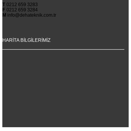
T
0212 659 3283
F
0212 659 3284
M
info@dehateknik.com.tr
HARİTA BİLGİLERİMİZ