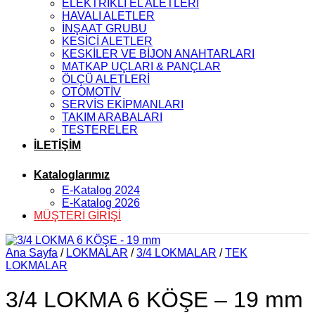
ELEKTRİKLİ EL ALETLERİ
HAVALI ALETLER
İNŞAAT GRUBU
KESİCİ ALETLER
KESKİLER VE BİJON ANAHTARLARI
MATKAP UÇLARI & PANÇLAR
ÖLÇÜ ALETLERİ
OTOMOTİV
SERVİS EKİPMANLARI
TAKIM ARABALARI
TESTERELER
İLETİŞİM
Kataloglarımız
E-Katalog 2024
E-Katalog 2026
MÜŞTERİ GİRİŞİ
Ana Sayfa
/
LOKMALAR
/
3/4 LOKMALAR
/
TEK
LOKMALAR
3/4 LOKMA 6 KÖŞE – 19 mm