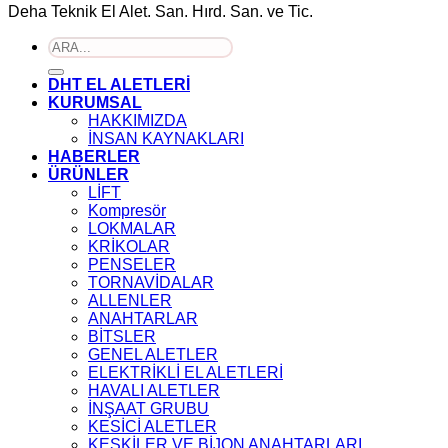
Deha Teknik El Alet. San. Hırd. San. ve Tic.
Ara:
DHT EL ALETLERİ
KURUMSAL
HAKKIMIZDA
İNSAN KAYNAKLARI
HABERLER
ÜRÜNLER
LİFT
Kompresör
LOKMALAR
KRİKOLAR
PENSELER
TORNAVİDALAR
ALLENLER
ANAHTARLAR
BİTSLER
GENEL ALETLER
ELEKTRİKLİ EL ALETLERİ
HAVALI ALETLER
İNŞAAT GRUBU
KESİCİ ALETLER
KESKİLER VE BİJON ANAHTARLARI