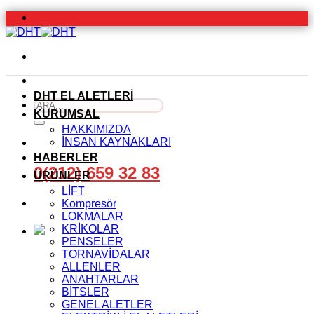
İçeriğe
atla
DHT EL ALETLERİ
Ara:
KURUMSAL
HAKKIMIZDA
İNSAN KAYNAKLARI
HABERLER
0(212) 659 32 83
ÜRÜNLER
LİFT
Kompresör
LOKMALAR
KRİKOLAR
PENSELER
TORNAVİDALAR
ALLENLER
ANAHTARLAR
BİTSLER
GENEL ALETLER