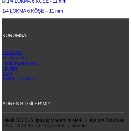
1/4 LOKMA 6 KÖŞE – 11 mm
KURUMSAL
Anasayfa
Hakkımızda
İnsan Kaynakları
İletişim
Blog
KVKK Politikası
ADRES BİLGİLERİMİZ
İkitelli O.S.B. Sinpaş İş Modern İş Merk. 2. KısımA Blok Kat:
1 No: 13-14-15-16 Başakşehir / İstanbul