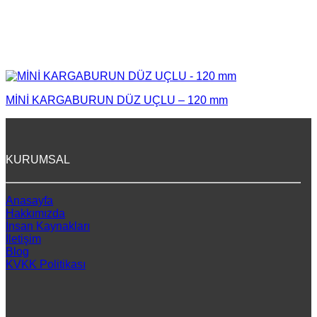
MİNİ KARGABURUN DÜZ UÇLU – 120 mm
KURUMSAL
Anasayfa
Hakkımızda
İnsan Kaynakları
İletişim
Blog
KVKK Politikası