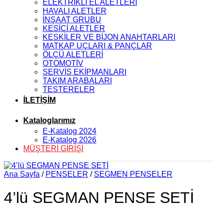
ELEKTRİKLİ EL ALETLERİ
HAVALI ALETLER
İNŞAAT GRUBU
KESİCİ ALETLER
KESKİLER VE BİJON ANAHTARLARI
MATKAP UÇLARI & PANÇLAR
ÖLÇÜ ALETLERİ
OTOMOTİV
SERVİS EKİPMANLARI
TAKIM ARABALARI
TESTERELER
İLETİŞİM
Kataloglarımız
E-Katalog 2024
E-Katalog 2026
MÜŞTERİ GİRİŞİ
Ana Sayfa
/
PENSELER
/
SEGMEN PENSELER
4’lü SEGMAN PENSE SETİ