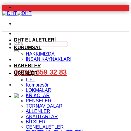
İçeriğe
atla
DHT EL ALETLERİ
Ara:
KURUMSAL
HAKKIMIZDA
İNSAN KAYNAKLARI
HABERLER
0(212) 659 32 83
ÜRÜNLER
LİFT
Kompresör
LOKMALAR
KRİKOLAR
PENSELER
TORNAVİDALAR
ALLENLER
ANAHTARLAR
BİTSLER
GENEL ALETLER