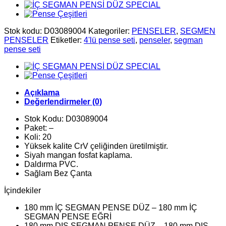
Stok kodu:
D03089004
Kategoriler:
PENSELER
,
SEGMEN
PENSELER
Etiketler:
4'lü pense seti
,
penseler
,
segman
pense seti
Açıklama
Değerlendirmeler (0)
Stok Kodu: D03089004
Paket: –
Koli: 20
Yüksek kalite CrV çeliğinden üretilmiştir.
Siyah mangan fosfat kaplama.
Daldırma PVC.
Sağlam Bez Çanta
İçindekiler
180 mm İÇ SEGMAN PENSE DÜZ – 180 mm İÇ
SEGMAN PENSE EĞRİ
180 mm DIŞ SEGMAN PENSE DÜZ – 180 mm DIŞ