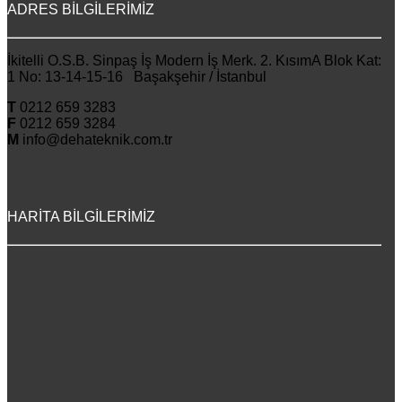
ADRES BİLGİLERİMİZ
İkitelli O.S.B. Sinpaş İş Modern İş Merk. 2. KısımA Blok Kat:
1 No: 13-14-15-16 Başakşehir / İstanbul
T
0212 659 3283
F
0212 659 3284
M
info@dehateknik.com.tr
HARİTA BİLGİLERİMİZ