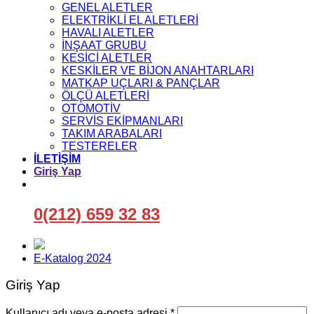
GENEL ALETLER
ELEKTRİKLİ EL ALETLERİ
HAVALI ALETLER
İNŞAAT GRUBU
KESİCİ ALETLER
KESKİLER VE BİJON ANAHTARLARI
MATKAP UÇLARI & PANÇLAR
ÖLÇÜ ALETLERİ
OTOMOTİV
SERVİS EKİPMANLARI
TAKIM ARABALARI
TESTERELER
İLETİŞİM
Giriş Yap
0(212) 659 32 83
E-Katalog 2024
Giriş Yap
Gerekli
Kullanıcı adı veya e-posta adresi
*