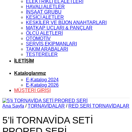
ELEKTRİKLİ EL ALETLERİ
HAVALI ALETLER
İNŞAAT GRUBU
KESİCİ ALETLER
KESKİLER VE BİJON ANAHTARLARI
MATKAP UÇLARI & PANÇLAR
ÖLÇÜ ALETLERİ
OTOMOTİV
SERVİS EKİPMANLARI
TAKIM ARABALARI
TESTERELER
İLETİŞİM
Kataloglarımız
E-Katalog 2024
E-Katalog 2026
MÜŞTERİ GİRİŞİ
Ana Sayfa
/
TORNAVİDALAR
/
RED SERİ TORNAVİDALAR
5’li TORNAVİDA SETİ
PRORED SERİ