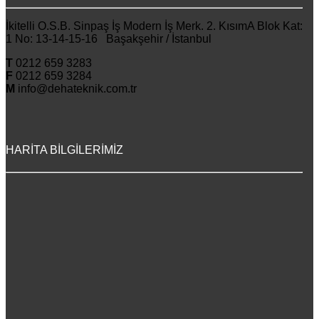
İkitelli O.S.B. Sinpaş İş Modern İş Merk. 2. KısımA Blok Kat:
1 No: 13-14-15-16 Başakşehir / İstanbul
T
0212 659 3283
F
0212 659 3284
M
info@dehateknik.com.tr
HARİTA BİLGİLERİMİZ