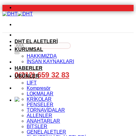
İçeriğe
atla
DHT EL ALETLERİ
Ara:
KURUMSAL
HAKKIMIZDA
İNSAN KAYNAKLARI
HABERLER
0(212) 659 32 83
ÜRÜNLER
LİFT
Kompresör
LOKMALAR
KRİKOLAR
PENSELER
TORNAVİDALAR
ALLENLER
ANAHTARLAR
BİTSLER
GENEL ALETLER