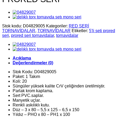
Stok kodu:
D04829005
Kategoriler:
RED SERİ
TORNAVİDALAR
,
TORNAVİDALAR
Etiketler:
5'li seti prored
seri
,
prored seri tornavidalar
,
tornavidalar
Açıklama
Değerlendirmeler (0)
Stok Kodu: D04829005
Paket: 1 Takım
Koli: 20
Süngüler yüksek kalite CrV çeliğinden üretilmiştir.
Parlak krom kaplama.
Sert PVC.saplar.
Manyetik uçlar.
Renkli askılıklı kutu.
Düz – 3 x 80 – 5,5 x 125 – 6,5 x 150
Yıldız – PHO x 80 – PH1 x 100