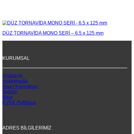
DÜZ TORNAVİDA MONO SERİ – 6.5 x 125 mm
KURUMSAL
Anasayfa
Hakkımızda
İnsan Kaynakları
İletişim
Blog
KVKK Politikası
ADRES BİLGİLERİMİZ