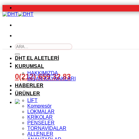
İçeriğe
atla
Ara:
DHT EL ALETLERİ
KURUMSAL
HAKKIMIZDA
0(212) 659 32 83
İNSAN KAYNAKLARI
HABERLER
ÜRÜNLER
LİFT
Kompresör
LOKMALAR
KRİKOLAR
PENSELER
TORNAVİDALAR
ALLENLER