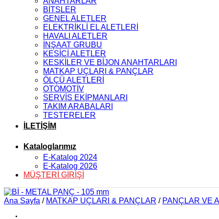
ANAHTARLAR
BİTSLER
GENEL ALETLER
ELEKTRİKLİ EL ALETLERİ
HAVALI ALETLER
İNŞAAT GRUBU
KESİCİ ALETLER
KESKİLER VE BİJON ANAHTARLARI
MATKAP UÇLARI & PANÇLAR
ÖLÇÜ ALETLERİ
OTOMOTİV
SERVİS EKİPMANLARI
TAKIM ARABALARI
TESTERELER
İLETİŞİM
Kataloglarımız
E-Katalog 2024
E-Katalog 2026
MÜŞTERİ GİRİŞİ
Ana Sayfa
/
MATKAP UÇLARI & PANÇLAR
/
PANÇLAR VE 