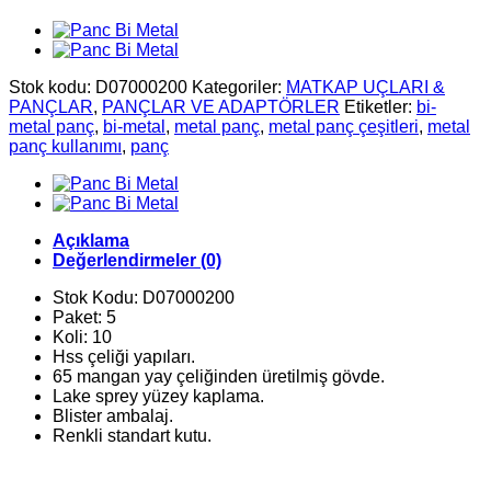
Stok kodu:
D07000200
Kategoriler:
MATKAP UÇLARI &
PANÇLAR
,
PANÇLAR VE ADAPTÖRLER
Etiketler:
bi-
metal panç
,
bi-metal
,
metal panç
,
metal panç çeşitleri
,
metal
panç kullanımı
,
panç
Açıklama
Değerlendirmeler (0)
Stok Kodu: D07000200
Paket: 5
Koli: 10
Hss çeliği yapıları.
65 mangan yay çeliğinden üretilmiş gövde.
Lake sprey yüzey kaplama.
Blister ambalaj.
Renkli standart kutu.