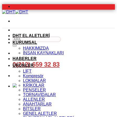
İçeriğe
atla
DHT EL ALETLERİ
Ara:
KURUMSAL
HAKKIMIZDA
İNSAN KAYNAKLARI
HABERLER
0(212) 659 32 83
ÜRÜNLER
LİFT
Kompresör
LOKMALAR
KRİKOLAR
PENSELER
TORNAVİDALAR
ALLENLER
ANAHTARLAR
BİTSLER
GENEL ALETLER