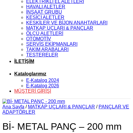
ELEKTRİKLİ EL ALETLERİ
HAVALI ALETLER
İNŞAAT GRUBU
KESİCİ ALETLER
KESKİLER VE BİJON ANAHTARLARI
MATKAP UÇLARI & PANÇLAR
ÖLÇÜ ALETLERİ
OTOMOTİV
SERVİS EKİPMANLARI
TAKIM ARABALARI
TESTERELER
İLETİŞİM
Kataloglarımız
E-Katalog 2024
E-Katalog 2026
MÜŞTERİ GİRİŞİ
Ana Sayfa
/
MATKAP UÇLARI & PANÇLAR
/
PANÇLAR VE
ADAPTÖRLER
Bİ- METAL PANÇ – 200 mm