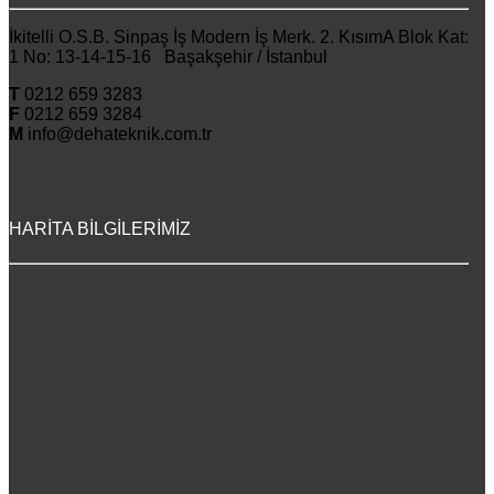
İkitelli O.S.B. Sinpaş İş Modern İş Merk. 2. KısımA Blok Kat:
1 No: 13-14-15-16 Başakşehir / İstanbul
T
0212 659 3283
F
0212 659 3284
M
info@dehateknik.com.tr
HARİTA BİLGİLERİMİZ