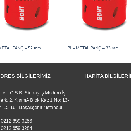
 METAL PANÇ – 52 mm
Bİ – METAL PANÇ – 33 mm
DRES BİLGİLERİMİZ
HARİTA BİLGİLERİ
kitelli O.S.B. Sinpaş İş Modern İş
erk. 2. KısımA Blok Kat: 1 No: 13-
4-15-16 Başakşehir / İstanbul
0212 659 3283
0212 659 3284