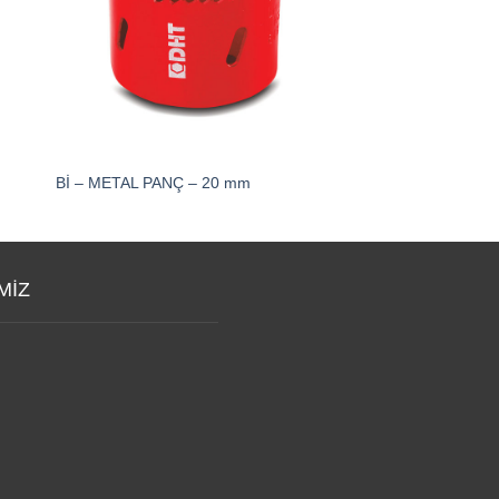
Bİ – METAL PANÇ – 20 mm
Bİ- METAL PANÇ – 
MİZ