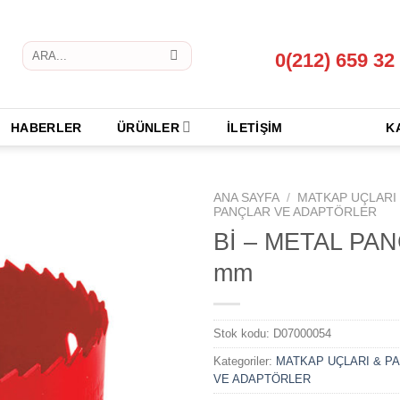
Ara:
0(212) 659 32
HABERLER
ÜRÜNLER
İLETİŞİM
K
ANA SAYFA
/
MATKAP UÇLARI
PANÇLAR VE ADAPTÖRLER
Bİ – METAL PAN
mm
Stok kodu:
D07000054
Kategoriler:
MATKAP UÇLARI & P
VE ADAPTÖRLER