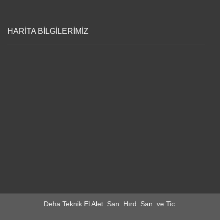
HARİTA BİLGİLERİMİZ
Deha Teknik El Alet. San. Hırd. San. ve Tic.