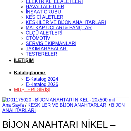
ELEKTRİKLİ EL ALETLERİ
HAVALI ALETLER
İNŞAAT GRUBU
KESİCİ ALETLER
KESKİLER VE BİJON ANAHTARLARI
MATKAP UÇLARI & PANÇLAR
ÖLÇÜ ALETLERİ
OTOMOTİV
SERVİS EKİPMANLARI
TAKIM ARABALARI
TESTERELER
İLETİŞİM
Kataloglarımız
E-Katalog 2024
E-Katalog 2026
MÜŞTERİ GİRİŞİ
Ana Sayfa
/
KESKİLER VE BİJON ANAHTARLARI
/
BİJON
ANAHTARLARI
BİJON ANAHTARI NİKEL –