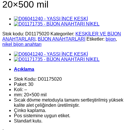
20×500 mil
Stok kodu:
D01175020
Kategoriler:
KESKİLER VE BİJON
ANAHTARLARI
,
BİJON ANAHTARLARI
Etiketler:
bijon
,
nikel bijon anahtarı
Açıklama
Stok Kodu: D01175020
Paket: 30
Koli: –
mm: 20×500 mil
Sıcak dövme metoduyla tamamı sertleştirilmiş yüksek
kalite alet çeliğinden üretilmiştir.
Çinko kaplama.
Pos sistemine uygun etiket.
Standart kutu.