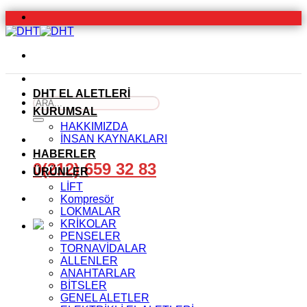
İçeriğe
atla
DHT EL ALETLERİ
Ara:
KURUMSAL
HAKKIMIZDA
İNSAN KAYNAKLARI
HABERLER
0(212) 659 32 83
ÜRÜNLER
LİFT
Kompresör
LOKMALAR
KRİKOLAR
PENSELER
TORNAVİDALAR
ALLENLER
ANAHTARLAR
BİTSLER
GENEL ALETLER