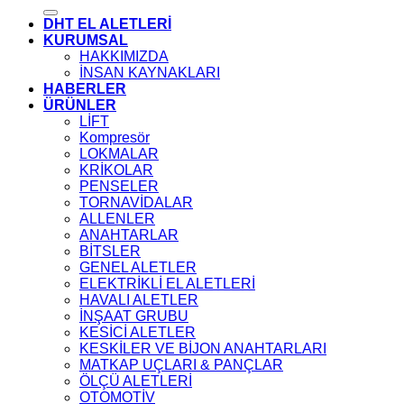
DHT EL ALETLERİ
KURUMSAL
HAKKIMIZDA
İNSAN KAYNAKLARI
HABERLER
ÜRÜNLER
LİFT
Kompresör
LOKMALAR
KRİKOLAR
PENSELER
TORNAVİDALAR
ALLENLER
ANAHTARLAR
BİTSLER
GENEL ALETLER
ELEKTRİKLİ EL ALETLERİ
HAVALI ALETLER
İNŞAAT GRUBU
KESİCİ ALETLER
KESKİLER VE BİJON ANAHTARLARI
MATKAP UÇLARI & PANÇLAR
ÖLÇÜ ALETLERİ
OTOMOTİV