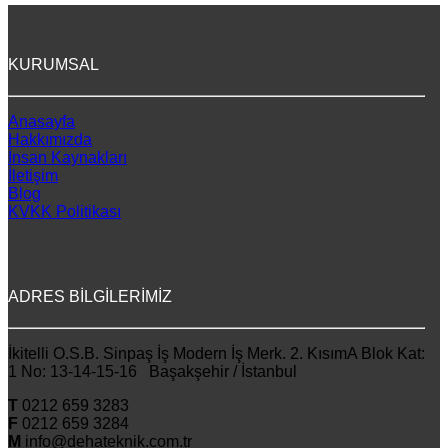
KURUMSAL
Anasayfa
Hakkımızda
İnsan Kaynakları
İletişim
Blog
KVKK Politikası
ADRES BİLGİLERİMİZ
İkitelli O.S.B. Sinpaş İş Modern İş Merk. 2. KısımA Blok Kat:
1 No: 13-14-15-16 Başakşehir / İstanbul
T
0212 659 3283
F
0212 659 3284
M
info@dehateknik.com.tr