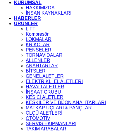
KURUMSAL
HAKKIMIZDA
İNSAN KAYNAKLARI
HABERLER
ÜRÜNLER
LİFT
Kompresör
LOKMALAR
KRİKOLAR
PENSELER
TORNAVİDALAR
ALLENLER
ANAHTARLAR
BİTSLER
GENEL ALETLER
ELEKTRİKLİ EL ALETLERİ
HAVALI ALETLER
İNŞAAT GRUBU
KESİCİ ALETLER
KESKİLER VE BİJON ANAHTARLARI
MATKAP UÇLARI & PANÇLAR
ÖLÇÜ ALETLERİ
OTOMOTİV
SERVİS EKİPMANLARI
TAKIM ARABALARI