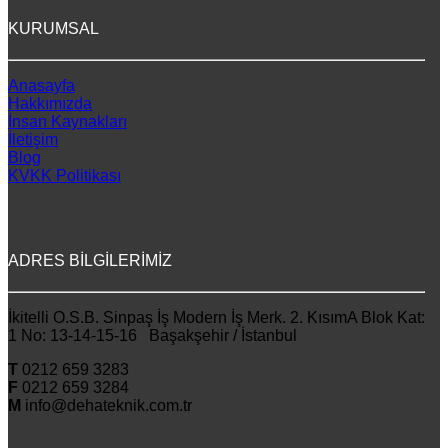
KURUMSAL
Anasayfa
Hakkımızda
İnsan Kaynakları
İletişim
Blog
KVKK Politikası
ADRES BİLGİLERİMİZ
İkitelli O.S.B. Sinpaş İş Modern İş Merk. 2. KısımA Blok Kat:
1 No: 13-14-15-16 Başakşehir / İstanbul
T
0212 659 3283
F
0212 659 3284
M
info@dehateknik.com.tr