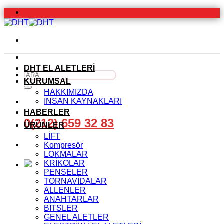
İçeriğe
atla
DHT EL ALETLERİ
Ara:
KURUMSAL
HAKKIMIZDA
İNSAN KAYNAKLARI
HABERLER
0(212) 659 32 83
ÜRÜNLER
LİFT
Kompresör
LOKMALAR
KRİKOLAR
PENSELER
TORNAVİDALAR
ALLENLER
ANAHTARLAR
BİTSLER
GENEL ALETLER