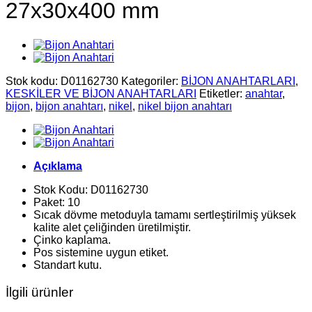
27x30x400 mm
Stok kodu:
D01162730
Kategoriler:
BİJON ANAHTARLARI
,
KESKİLER VE BİJON ANAHTARLARI
Etiketler:
anahtar
,
bijon
,
bijon anahtarı
,
nikel
,
nikel bijon anahtarı
Açıklama
Stok Kodu: D01162730
Paket: 10
Sıcak dövme metoduyla tamamı sertleştirilmiş yüksek
kalite alet çeliğinden üretilmiştir.
Çinko kaplama.
Pos sistemine uygun etiket.
Standart kutu.
İlgili ürünler