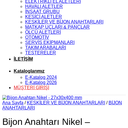
ELEKTRİKLİ EL ALETLERİ
HAVALI ALETLER
İNŞAAT GRUBU
KESİCİ ALETLER
KESKİLER VE BİJON ANAHTARLARI
MATKAP UÇLARI & PANÇLAR
ÖLÇÜ ALETLERİ
OTOMOTİV
SERVİS EKİPMANLARI
TAKIM ARABALARI
TESTERELER
İLETİŞİM
Kataloglarımız
E-Katalog 2024
E-Katalog 2026
MÜŞTERİ GİRİŞİ
Ana Sayfa
/
KESKİLER VE BİJON ANAHTARLARI
/
BİJON
ANAHTARLARI
Bijon Anahtarı Nikel –