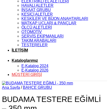
ELEKTRİKLİ EL ALETLERİ
HAVALI ALETLER
İNŞAAT GRUBU
KESİCİ ALETLER
KESKİLER VE BİJON ANAHTARLARI
MATKAP UÇLARI & PANÇLAR
ÖLÇÜ ALETLERİ
OTOMOTİV
SERVİS EKİPMANLARI
TAKIM ARABALARI
TESTERELER
İLETİŞİM
Kataloglarımız
E-Katalog 2024
E-Katalog 2026
MÜŞTERİ GİRİŞİ
Ana Sayfa
/
BAHÇE GRUBU
BUDAMA TESTERE EĞİMLİ
– 350 mm