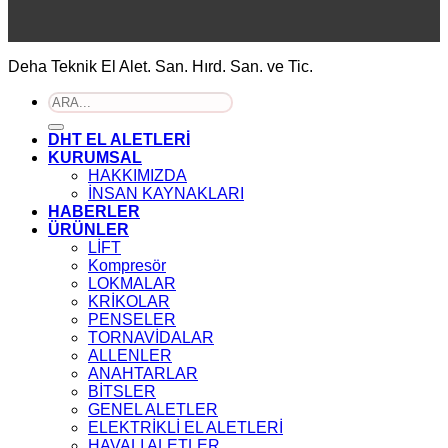
Deha Teknik El Alet. San. Hırd. San. ve Tic.
Ara:
DHT EL ALETLERİ
KURUMSAL
HAKKIMIZDA
İNSAN KAYNAKLARI
HABERLER
ÜRÜNLER
LİFT
Kompresör
LOKMALAR
KRİKOLAR
PENSELER
TORNAVİDALAR
ALLENLER
ANAHTARLAR
BİTSLER
GENEL ALETLER
ELEKTRİKLİ EL ALETLERİ
HAVALI ALETLER