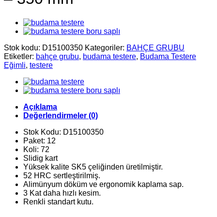
Stok kodu:
D15100350
Kategoriler:
BAHÇE GRUBU
Etiketler:
bahçe grubu
,
budama testere
,
Budama Testere
Eğimli
,
testere
Açıklama
Değerlendirmeler (0)
Stok Kodu: D15100350
Paket: 12
Koli: 72
Slidig kart
Yüksek kalite SK5 çeliğinden üretilmiştir.
52 HRC sertleştirilmiş.
Alimünyum döküm ve ergonomik kaplama sap.
3 Kat daha hızlı kesim.
Renkli standart kutu.