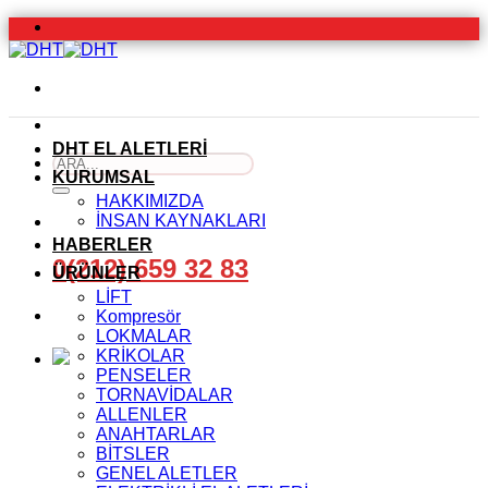
İçeriğe
atla
DHT EL ALETLERİ
Ara:
KURUMSAL
HAKKIMIZDA
İNSAN KAYNAKLARI
HABERLER
0(212) 659 32 83
ÜRÜNLER
LİFT
Kompresör
LOKMALAR
KRİKOLAR
PENSELER
TORNAVİDALAR
ALLENLER
ANAHTARLAR
BİTSLER
GENEL ALETLER