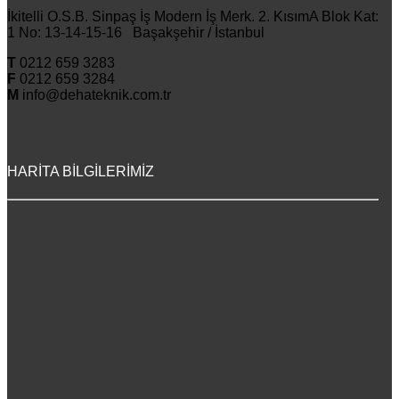
İkitelli O.S.B. Sinpaş İş Modern İş Merk. 2. KısımA Blok Kat:
1 No: 13-14-15-16 Başakşehir / İstanbul
T
0212 659 3283
F
0212 659 3284
M
info@dehateknik.com.tr
HARİTA BİLGİLERİMİZ