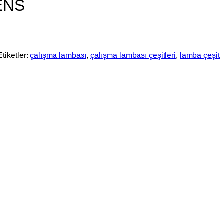
ENS
Etiketler:
çalışma lambası
,
çalışma lambası çeşitleri
,
lamba çeşit