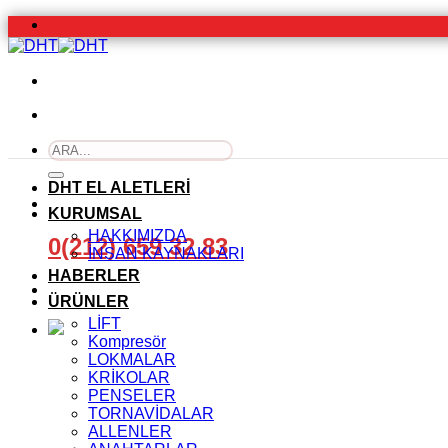
İçeriğe
atla
Ara:
DHT EL ALETLERİ
KURUMSAL
HAKKIMIZDA
0(212) 659 32 83
İNSAN KAYNAKLARI
HABERLER
ÜRÜNLER
LİFT
Kompresör
LOKMALAR
KRİKOLAR
PENSELER
TORNAVİDALAR
ALLENLER