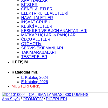
ANAHTARLAR
BİTSLER
GENEL ALETLER
ELEKTRİKLİ EL ALETLERİ
HAVALI ALETLER
İNŞAAT GRUBU
KESİCİ ALETLER
KESKİLER VE BİJON ANAHTARLARI
MATKAP UÇLARI & PANÇLAR
ÖLÇÜ ALETLERİ
OTOMOTİV
SERVİS EKİPMANLARI
TAKIM ARABALARI
TESTERELER
İLETİŞİM
Kataloglarımız
E-Katalog 2024
E-Katalog 2026
MÜŞTERİ GİRİŞİ
Ana Sayfa
/
OTOMOTİV
/
DİĞERLERİ