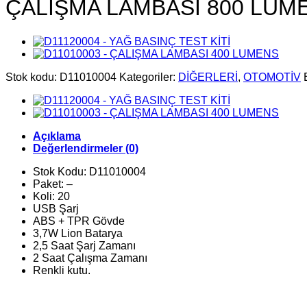
ÇALIŞMA LAMBASI 800 LUM
Stok kodu:
D11010004
Kategoriler:
DİĞERLERİ
,
OTOMOTİV
Açıklama
Değerlendirmeler (0)
Stok Kodu: D11010004
Paket: –
Koli: 20
USB Şarj
ABS + TPR Gövde
3,7W Lion Batarya
2,5 Saat Şarj Zamanı
2 Saat Çalışma Zamanı
Renkli kutu.