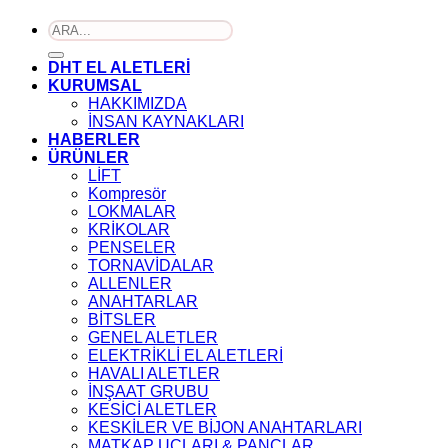
Ara:
DHT EL ALETLERİ
KURUMSAL
HAKKIMIZDA
İNSAN KAYNAKLARI
HABERLER
ÜRÜNLER
LİFT
Kompresör
LOKMALAR
KRİKOLAR
PENSELER
TORNAVİDALAR
ALLENLER
ANAHTARLAR
BİTSLER
GENEL ALETLER
ELEKTRİKLİ EL ALETLERİ
HAVALI ALETLER
İNŞAAT GRUBU
KESİCİ ALETLER
KESKİLER VE BİJON ANAHTARLARI
MATKAP UÇLARI & PANÇLAR