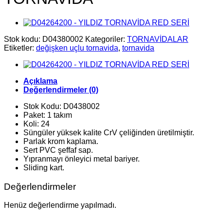
Stok kodu:
D04380002
Kategoriler:
TORNAVİDALAR
Etiketler:
değişken uçlu tornavida
,
tornavida
Açıklama
Değerlendirmeler (0)
Stok Kodu: D0438002
Paket: 1 takım
Koli: 24
Süngüler yüksek kalite CrV çeliğinden üretilmiştir.
Parlak krom kaplama.
Sert PVC şeffaf sap.
Yıpranmayı önleyici metal bariyer.
Sliding kart.
Değerlendirmeler
Henüz değerlendirme yapılmadı.