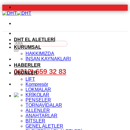
İçeriğe
atla
DHT EL ALETLERİ
Ara:
KURUMSAL
HAKKIMIZDA
İNSAN KAYNAKLARI
HABERLER
0(212) 659 32 83
ÜRÜNLER
LİFT
Kompresör
LOKMALAR
KRİKOLAR
PENSELER
TORNAVİDALAR
ALLENLER
ANAHTARLAR
BİTSLER
GENEL ALETLER