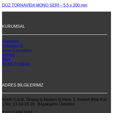
DÜZ TORNAVİDA MONO SERİ – 5.5 x 200 mm
KURUMSAL
Anasayfa
Hakkımızda
İnsan Kaynakları
İletişim
Blog
KVKK Politikası
ADRES BİLGİLERİMİZ
İkitelli O.S.B. Sinpaş İş Modern İş Merk. 2. KısımA Blok Kat:
1 No: 13-14-15-16 Başakşehir / İstanbul
T
0212 659 3283