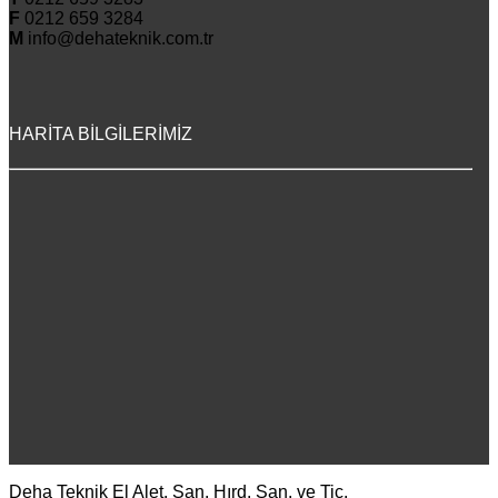
F
0212 659 3284
M
info@dehateknik.com.tr
HARİTA BİLGİLERİMİZ
Deha Teknik El Alet. San. Hırd. San. ve Tic.