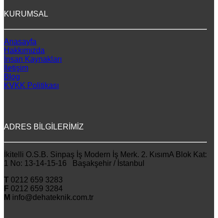
KURUMSAL
Anasayfa
Hakkımızda
İnsan Kaynakları
İletişim
Blog
KVKK Politikası
ADRES BİLGİLERİMİZ
İkitelli O.S.B. Sinpaş İş Modern İş Merk. 2. KısımA Blok Kat:
1 No: 13-14-15-16 Başakşehir / İstanbul
T
0212 659 3283
F
0212 659 3284
M
info@dehateknik.com.tr