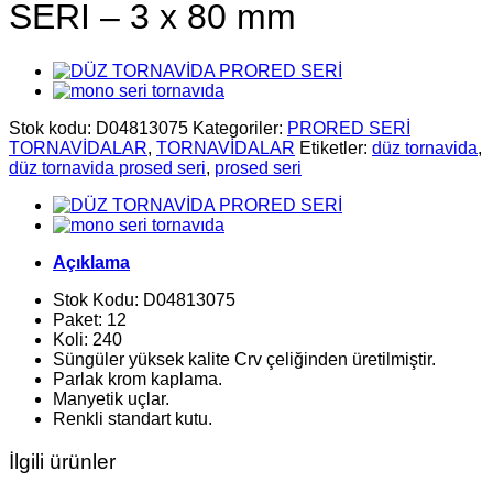
SERİ – 3 x 80 mm
Stok kodu:
D04813075
Kategoriler:
PRORED SERİ
TORNAVİDALAR
,
TORNAVİDALAR
Etiketler:
düz tornavida
,
düz tornavida prosed seri
,
prosed seri
Açıklama
Stok Kodu: D04813075
Paket: 12
Koli: 240
Süngüler yüksek kalite Crv çeliğinden üretilmiştir.
Parlak krom kaplama.
Manyetik uçlar.
Renkli standart kutu.
İlgili ürünler