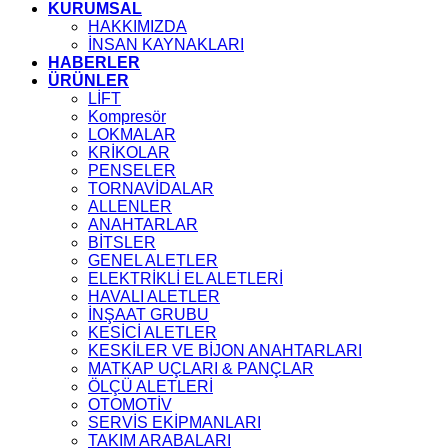
KURUMSAL
HAKKIMIZDA
İNSAN KAYNAKLARI
HABERLER
ÜRÜNLER
LİFT
Kompresör
LOKMALAR
KRİKOLAR
PENSELER
TORNAVİDALAR
ALLENLER
ANAHTARLAR
BİTSLER
GENEL ALETLER
ELEKTRİKLİ EL ALETLERİ
HAVALI ALETLER
İNŞAAT GRUBU
KESİCİ ALETLER
KESKİLER VE BİJON ANAHTARLARI
MATKAP UÇLARI & PANÇLAR
ÖLÇÜ ALETLERİ
OTOMOTİV
SERVİS EKİPMANLARI
TAKIM ARABALARI