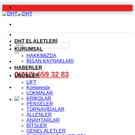
İçeriğe
atla
DHT EL ALETLERİ
Ara:
KURUMSAL
HAKKIMIZDA
İNSAN KAYNAKLARI
HABERLER
0(212) 659 32 83
ÜRÜNLER
LİFT
Kompresör
LOKMALAR
KRİKOLAR
PENSELER
TORNAVİDALAR
ALLENLER
ANAHTARLAR
BİTSLER
GENEL ALETLER