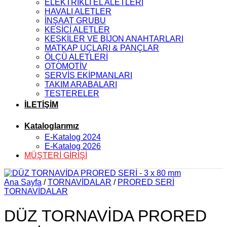
ELEKTRİKLİ EL ALETLERİ
HAVALI ALETLER
İNŞAAT GRUBU
KESİCİ ALETLER
KESKİLER VE BİJON ANAHTARLARI
MATKAP UÇLARI & PANÇLAR
ÖLÇÜ ALETLERİ
OTOMOTİV
SERVİS EKİPMANLARI
TAKIM ARABALARI
TESTERELER
İLETİŞİM
Kataloglarımız
E-Katalog 2024
E-Katalog 2026
MÜŞTERİ GİRİŞİ
Ana Sayfa
/
TORNAVİDALAR
/
PRORED SERİ
TORNAVİDALAR
DÜZ TORNAVİDA PRORED