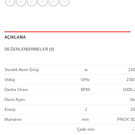
AÇIKLAMA
DEĞERLENDIRMELER (0)
Sürekli Akım Girişi
w
15
Voltaj
V/Hz
230
Darbe Oranı
BPM
1000-
Devir Ayarı
Va
Enerji
J
2
Mandren
mm
PROX S
Çelik mm
–