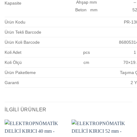
Ahşap mm
–
Kapasite
Beton mm
5
Ürün Kodu
PR-13
Ürün Tekli Barcode
Ürün Koli Barcode
8680531
Koli Adet
pcs
1
Koli Ölçü
cm
70×19
Ürün Paketleme
Taşıma 
Garanti
2 Y
İLGILI ÜRÜNLER