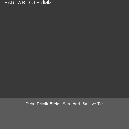
HARİTA BİLGİLERİMİZ
Deha Teknik El Alet. San. Hırd. San. ve Tic.