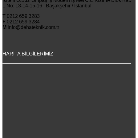
İkitelli O.S.B. Sinpaş İş Modern İş Merk. 2. KısımA Blok Kat:
1 No: 13-14-15-16 Başakşehir / İstanbul
T
0212 659 3283
F
0212 659 3284
M
info@dehateknik.com.tr
HARİTA BİLGİLERİMİZ