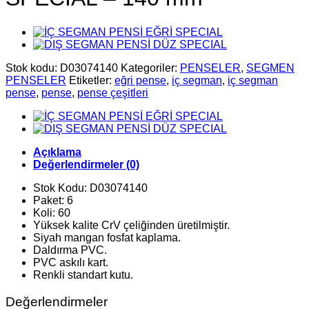
Stok kodu:
D03074140
Kategoriler:
PENSELER
,
SEGMEN
PENSELER
Etiketler:
eğri pense
,
iç segman
,
iç segman
pense
,
pense
,
pense çeşitleri
Açıklama
Değerlendirmeler (0)
Stok Kodu: D03074140
Paket: 6
Koli: 60
Yüksek kalite CrV çeliğinden üretilmiştir.
Siyah mangan fosfat kaplama.
Daldırma PVC.
PVC askılı kart.
Renkli standart kutu.
Değerlendirmeler