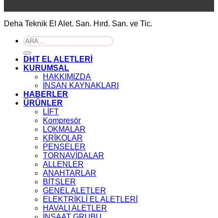
Deha Teknik El Alet. San. Hırd. San. ve Tic.
Ara:
DHT EL ALETLERİ
KURUMSAL
HAKKIMIZDA
İNSAN KAYNAKLARI
HABERLER
ÜRÜNLER
LİFT
Kompresör
LOKMALAR
KRİKOLAR
PENSELER
TORNAVİDALAR
ALLENLER
ANAHTARLAR
BİTSLER
GENEL ALETLER
ELEKTRİKLİ EL ALETLERİ
HAVALI ALETLER
İNŞAAT GRUBU