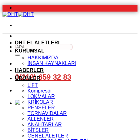
İçeriğe
atla
DHT EL ALETLERİ
Ara:
KURUMSAL
HAKKIMIZDA
İNSAN KAYNAKLARI
HABERLER
0(212) 659 32 83
ÜRÜNLER
LİFT
Kompresör
LOKMALAR
KRİKOLAR
PENSELER
TORNAVİDALAR
ALLENLER
ANAHTARLAR
BİTSLER
GENEL ALETLER