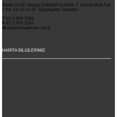
İkitelli O.S.B. Sinpaş İş Modern İş Merk. 2. KısımA Blok Kat:
1 No: 13-14-15-16 Başakşehir / İstanbul
T
0212 659 3283
F
0212 659 3284
M
info@dehateknik.com.tr
HARİTA BİLGİLERİMİZ