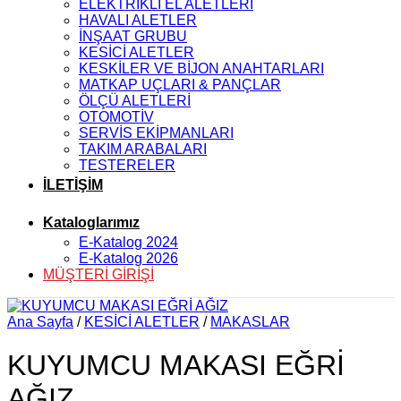
ELEKTRİKLİ EL ALETLERİ
HAVALI ALETLER
İNŞAAT GRUBU
KESİCİ ALETLER
KESKİLER VE BİJON ANAHTARLARI
MATKAP UÇLARI & PANÇLAR
ÖLÇÜ ALETLERİ
OTOMOTİV
SERVİS EKİPMANLARI
TAKIM ARABALARI
TESTERELER
İLETİŞİM
Kataloglarımız
E-Katalog 2024
E-Katalog 2026
MÜŞTERİ GİRİŞİ
Ana Sayfa
/
KESİCİ ALETLER
/
MAKASLAR
KUYUMCU MAKASI EĞRİ
AĞIZ