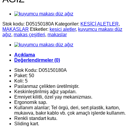
Stok kodu:
D05150180A
Kategoriler:
KESİCİ ALETLER
,
MAKASLAR
Etiketler:
kesici aletler
,
kuyumcu makası düz
ağız
,
makas çeşitleri
,
makaslar
Açıklama
Değerlendirmeler (0)
Stok Kodu: D05150180A
Paket: 50
Koli: 5
Paslanmaz çelikten üretilmiştir.
Keskinleştirilmiş ağız yapıları.
Emniyet kilitli, özel yay mekanizması.
Ergonomik sap.
Kullanım alanlar; Tel örgü, deri, sert plastik, karton,
mukavva, bakır kablo vb. çok amaçlı işlerde kullanım.
Renkli standart kutu.
Sliding kart.