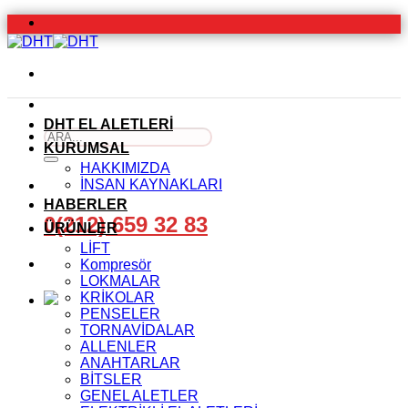
İçeriğe
atla
DHT EL ALETLERİ
Ara:
KURUMSAL
HAKKIMIZDA
İNSAN KAYNAKLARI
HABERLER
0(212) 659 32 83
ÜRÜNLER
LİFT
Kompresör
LOKMALAR
KRİKOLAR
PENSELER
TORNAVİDALAR
ALLENLER
ANAHTARLAR
BİTSLER
GENEL ALETLER