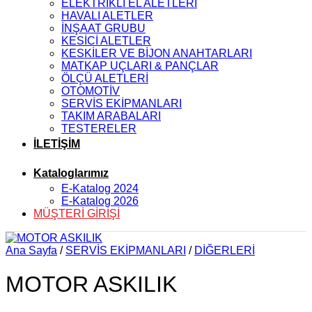
ELEKTRİKLİ EL ALETLERİ
HAVALI ALETLER
İNŞAAT GRUBU
KESİCİ ALETLER
KESKİLER VE BİJON ANAHTARLARI
MATKAP UÇLARI & PANÇLAR
ÖLÇÜ ALETLERİ
OTOMOTİV
SERVİS EKİPMANLARI
TAKIM ARABALARI
TESTERELER
İLETİŞİM
Kataloglarımız
E-Katalog 2024
E-Katalog 2026
MÜŞTERİ GİRİŞİ
Ana Sayfa
/
SERVİS EKİPMANLARI
/
DİĞERLERİ
MOTOR ASKILIK