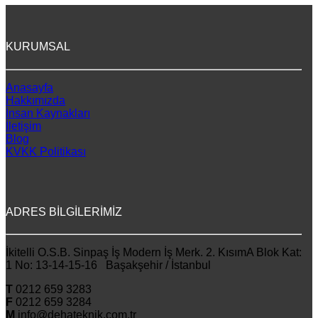
KURUMSAL
Anasayfa
Hakkımızda
İnsan Kaynakları
İletişim
Blog
KVKK Politikası
ADRES BİLGİLERİMİZ
İkitelli O.S.B. Sinpaş İş Modern İş Merk. 2. KısımA Blok Kat:
1 No: 13-14-15-16 Başakşehir / İstanbul
T
0212 659 3283
F
0212 659 3284
M
info@dehateknik.com.tr