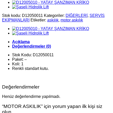
Stok kodu:
D12050011
Kategoriler:
DİĞERLERİ
,
SERVİS
EKİPMANLARI
Etiketler:
askılık
,
motor askılık
Açıklama
Değerlendirmeler (0)
Stok Kodu: D12050011
Paket: –
Koli: 1
Renkli standart kutu.
Değerlendirmeler
Henüz değerlendirme yapılmadı.
“MOTOR ASKILIK” için yorum yapan ilk kişi siz
olun