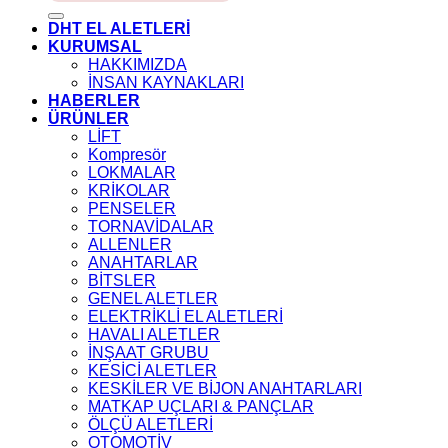
DHT EL ALETLERİ
KURUMSAL
HAKKIMIZDA
İNSAN KAYNAKLARI
HABERLER
ÜRÜNLER
LİFT
Kompresör
LOKMALAR
KRİKOLAR
PENSELER
TORNAVİDALAR
ALLENLER
ANAHTARLAR
BİTSLER
GENEL ALETLER
ELEKTRİKLİ EL ALETLERİ
HAVALI ALETLER
İNŞAAT GRUBU
KESİCİ ALETLER
KESKİLER VE BİJON ANAHTARLARI
MATKAP UÇLARI & PANÇLAR
ÖLÇÜ ALETLERİ
OTOMOTİV