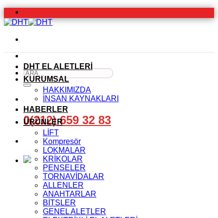
İçeriğe
atla
DHT EL ALETLERİ
Ara:
KURUMSAL
HAKKIMIZDA
İNSAN KAYNAKLARI
HABERLER
0(212) 659 32 83
ÜRÜNLER
LİFT
Kompresör
LOKMALAR
KRİKOLAR
PENSELER
TORNAVİDALAR
ALLENLER
ANAHTARLAR
BİTSLER
GENEL ALETLER